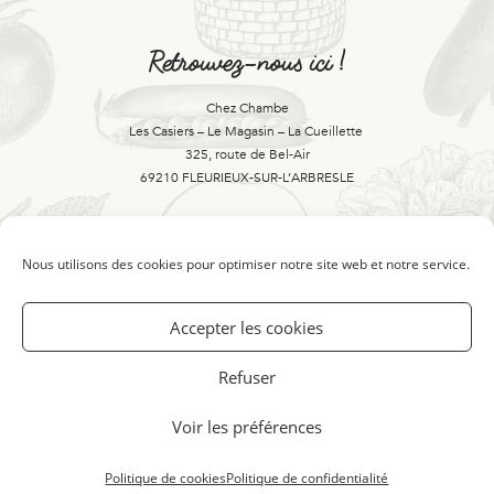
Retrouvez-nous ici !
Chez Chambe
Les Casiers – Le Magasin – La Cueillette
325, route de Bel-Air
69210 FLEURIEUX-SUR-L’ARBRESLE
Contactez-nous là !
Nous utilisons des cookies pour optimiser notre site web et notre service.
Accepter les cookies
04 74 01 25 99
Refuser
bienvenue@chezchambe.fr
Voir les préférences
© Copyright 2021 –
Mentions légales
–
Politique de cookies
Politique de cookies
Politique de confidentialité
Site co-réalisé par
Églantine Renault
et Laure Zglinski-Servant.