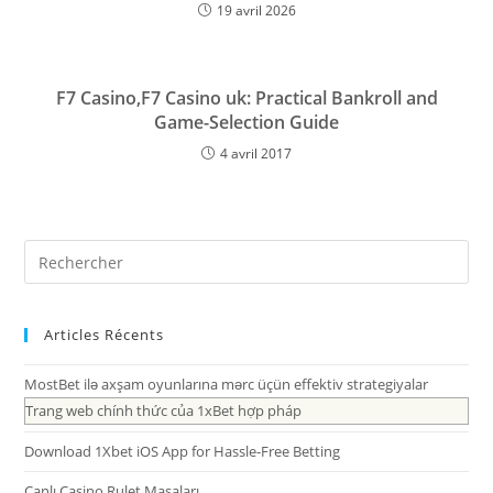
19 avril 2026
F7 Casino,F7 Casino uk: Practical Bankroll and
Game-Selection Guide
4 avril 2017
Articles Récents
MostBet ilə axşam oyunlarına mərc üçün effektiv strategiyalar
Trang web chính thức của 1xBet hợp pháp
Download 1Xbet iOS App for Hassle-Free Betting
Canlı Casino Rulet Masaları