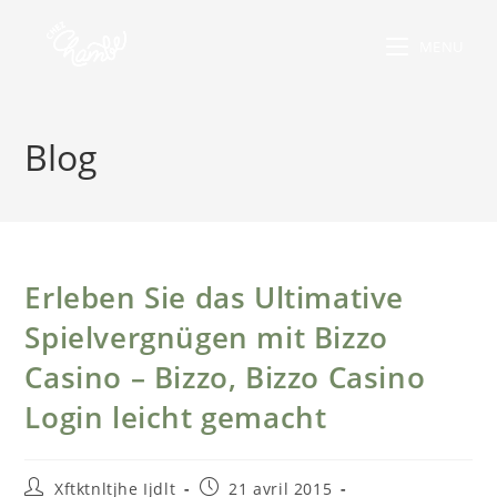
MENU
Blog
Erleben Sie das Ultimative
Spielvergnügen mit Bizzo
Casino – Bizzo, Bizzo Casino
Login leicht gemacht
Xftktnltjhe Ijdlt
21 avril 2015