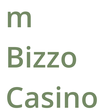
m
Bizzo
Casino