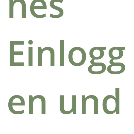
hes
Einlogg
en und