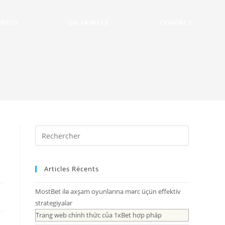
IRECT
EN FAMILLE
CONTACT
Articles Récents
MostBet ilə axşam oyunlarına mərc üçün effektiv
strategiyalar
Trang web chính thức của 1xBet hợp pháp