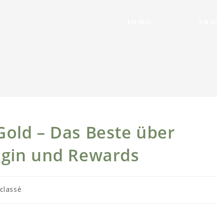
EN BIO
EN D
Gold – Das Beste über
ogin und Rewards
classé