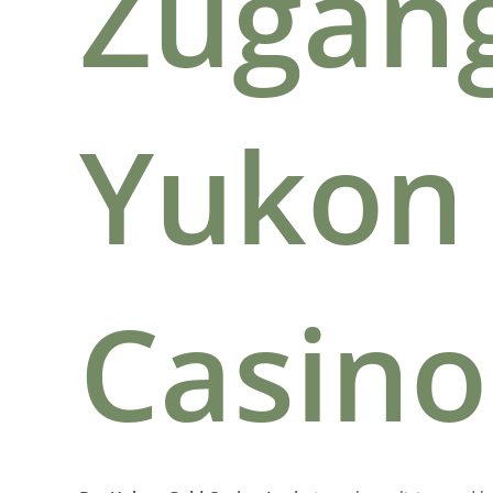
Zugang
Yukon
Casino