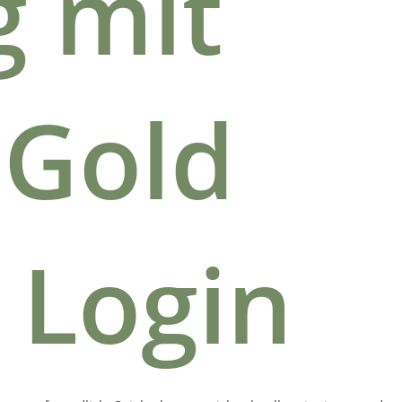
 mit
 Gold
 Login