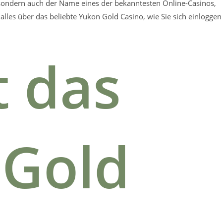
, sondern auch der Name eines der bekanntesten Online-Casinos,
 alles über das beliebte Yukon Gold Casino, wie Sie sich einloggen
t das
 Gold