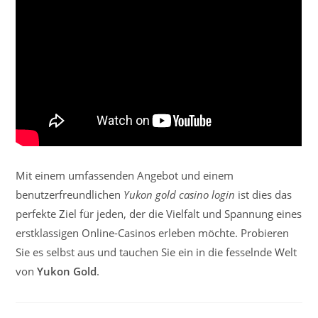
Mit einem umfassenden Angebot und einem
benutzerfreundlichen
Yukon gold casino login
ist dies das
perfekte Ziel für jeden, der die Vielfalt und Spannung eines
erstklassigen Online-Casinos erleben möchte. Probieren
Sie es selbst aus und tauchen Sie ein in die fesselnde Welt
von
Yukon Gold
.