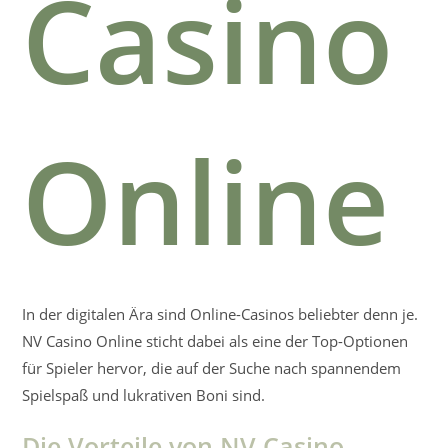
Casino
Online
In der digitalen Ära sind Online-Casinos beliebter denn je.
NV Casino Online sticht dabei als eine der Top-Optionen
für Spieler hervor, die auf der Suche nach spannendem
Spielspaß und lukrativen Boni sind.
Die Vorteile von NV Casino