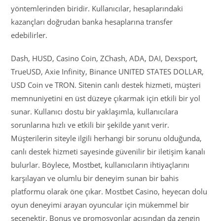
yöntemlerinden biridir. Kullanıcılar, hesaplarındaki
kazançları doğrudan banka hesaplarına transfer
edebilirler.
Dash, HUSD, Casino Coin, ZChash, ADA, DAI, Dexsport,
TrueUSD, Axie Infinity, Binance UNITED STATES DOLLAR,
USD Coin ve TRON. Sitenin canlı destek hizmeti, müşteri
memnuniyetini en üst düzeye çıkarmak için etkili bir yol
sunar. Kullanıcı dostu bir yaklaşımla, kullanıcılara
sorunlarına hızlı ve etkili bir şekilde yanıt verir.
Müşterilerin siteyle ilgili herhangi bir sorunu olduğunda,
canlı destek hizmeti sayesinde güvenilir bir iletişim kanalı
bulurlar. Böylece, Mostbet, kullanıcıların ihtiyaçlarını
karşılayan ve olumlu bir deneyim sunan bir bahis
platformu olarak öne çıkar. Mostbet Casino, heyecan dolu
oyun deneyimi arayan oyuncular için mükemmel bir
seçenektir. Bonus ve promosyonlar açısından da zengin