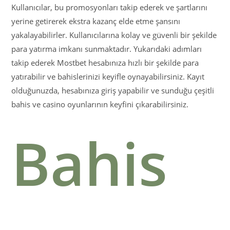
Kullanıcılar, bu promosyonları takip ederek ve şartlarını
yerine getirerek ekstra kazanç elde etme şansını
yakalayabilirler. Kullanıcılarına kolay ve güvenli bir şekilde
para yatırma imkanı sunmaktadır. Yukarıdaki adımları
takip ederek Mostbet hesabınıza hızlı bir şekilde para
yatırabilir ve bahislerinizi keyifle oynayabilirsiniz. Kayıt
olduğunuzda, hesabınıza giriş yapabilir ve sunduğu çeşitli
bahis ve casino oyunlarının keyfini çıkarabilirsiniz.
Bahis