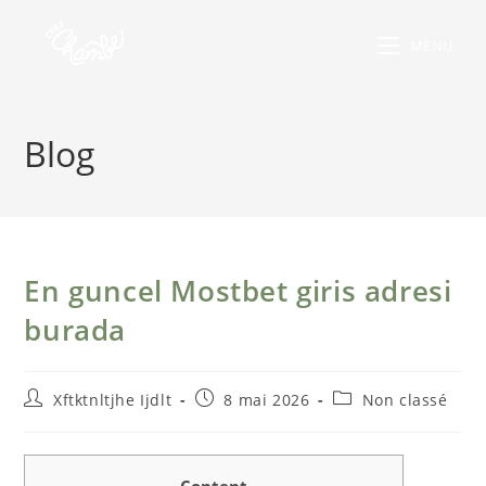
MENU
Blog
En guncel Mostbet giris adresi
burada
Xftktnltjhe Ijdlt
8 mai 2026
Non classé