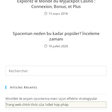
Explorez le Monde du MyJackpot Casino :
Connexion, Bonus, et Plus
15 mars 2018
Spaceman neden bu kadar popüler? İnceleme
zamanı
16 juillet 2026
Articles Récents
MostBet ilə axşam oyunlarına mərc üçün effektiv strategiyalar
Trang web chính thức của 1xBet hợp pháp