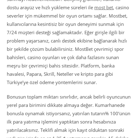
dostu arayüz ve hızlı yükleme süreleri ile
most bet
, casino
severler için mükemmel bir oyun ortamı sağlar. Mostbet,
kullanıcılarına kesintisiz bir oyun deneyimi sunmak için
7/24 müşteri desteği sağlamaktadır. Eğer girişle ilgili bir
problem yaşarsanız, canlı destek ekibine bağlanarak hızlı
bir şekilde çözüm bulabilirsiniz. MostBet çevrimiçi spor
bahisleri, casino oyunları ve çok daha fazlasını sunan
meşru bir çevrimiçi bahis sitesidir. Platform, banka
havalesi, Papara, Skrill, Neteller ve kripto para gibi
Türkiye’ye özel ödeme yöntemlerini sunar.
Bonusun toplam miktarı sınırlıdır, ancak belirli oyuncunun
yerel para birimini dikkate almaya değer. Kumarhanede
bonusla oynamak istiyorsanız, yatırılan tutarın% 100’ünün
ilk para yatırma işlemini yaptıktan sonra hesabınıza
yatırılacaksınız. Teklifi almak için kayıt olduktan sonraki