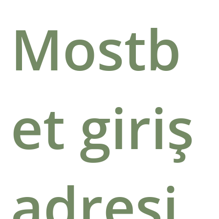
Mostb
et giriş
adresi