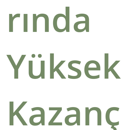
rında
Yüksek
Kazanç