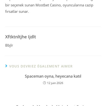
bir seçenek sunan Mostbet Casino, oyuncularına cazip
fırsatlar sunar.
Xftktnltjhe Ijdlt
Bbjlr
VOUS DEVRIEZ ÉGALEMENT AIMER
Spaceman oyna, heyecana katıl
12 juin 2026