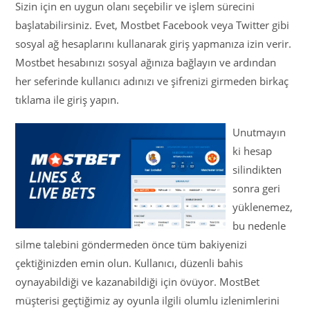
Sizin için en uygun olanı seçebilir ve işlem sürecini
başlatabilirsiniz. Evet, Mostbet Facebook veya Twitter gibi
sosyal ağ hesaplarını kullanarak giriş yapmanıza izin verir.
Mostbet hesabınızı sosyal ağınıza bağlayın ve ardından
her seferinde kullanıcı adınızı ve şifrenizi girmeden birkaç
tıklama ile giriş yapın.
Unutmayın
ki hesap
silindikten
sonra geri
yüklenemez,
bu nedenle
silme talebini göndermeden önce tüm bakiyenizi
çektiğinizden emin olun. Kullanıcı, düzenli bahis
oynayabildiği ve kazanabildiği için övüyor. MostBet
müşterisi geçtiğimiz ay oyunla ilgili olumlu izlenimlerini