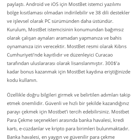
paylaştı. Android ve iOS için MostBet istemci yazılımı
bölge kısıtlaması olmadan indirilebilir ve 38 dili destekler
ve işlevsel olarak PC sürümünden daha üstündür.
Kurulum, MostBet istemcisinin konumundan bağımsız
olarak çalışan aynaları aramadan yapmanıza ve bahis
oynamanıza izin verecektir. MostBet resmi olarak Kıbrıs
Cumhuriyeti’nde kayıtlıdır ve düzenleyici Curacao
tarafından uluslararası olarak lisanslanmıştır. 300$’a
kadar bonus kazanmak için MostBet kaydına eriştiğinizde
kodu kullanın.
Özellikle doğru bilgileri girmek ve belirtilen adımları takip
etmek önemlidir. Güvenli ve hızlı bir şekilde kazandığınız
parayı çekmek için Mostbet’i tercih edebilirsiniz. Mostbet
Para Çekme seçenekleri arasında banka havalesi, kredi
kartı, e-cüzdanlar ve kripto para birimleri bulunmaktadır.
Banka havalesi, en yaygın ve güvenilir para çekme