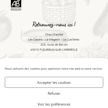
Retrouvez-nous ici !
Chez Chambe
Les Casiers – Le Magasin – La Cueillette
325, route de Bel-Air
69210 FLEURIEUX-SUR-L’ARBRESLE
Contactez-nous là !
Nous utilisons des cookies pour optimiser notre site web et notre service.
Accepter les cookies
04 74 01 25 99
Refuser
bienvenue@chezchambe.fr
Voir les préférences