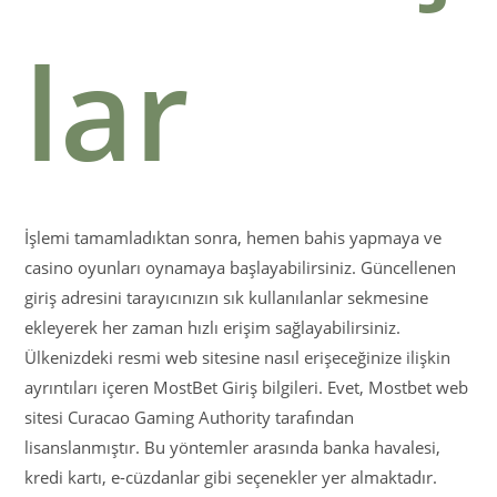
lar
İşlemi tamamladıktan sonra, hemen bahis yapmaya ve
casino oyunları oynamaya başlayabilirsiniz. Güncellenen
giriş adresini tarayıcınızın sık kullanılanlar sekmesine
ekleyerek her zaman hızlı erişim sağlayabilirsiniz.
Ülkenizdeki resmi web sitesine nasıl erişeceğinize ilişkin
ayrıntıları içeren MostBet Giriş bilgileri. Evet, Mostbet web
sitesi Curacao Gaming Authority tarafından
lisanslanmıştır. Bu yöntemler arasında banka havalesi,
kredi kartı, e-cüzdanlar gibi seçenekler yer almaktadır.