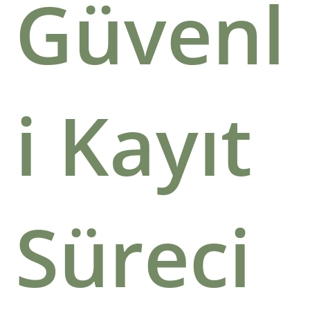
Güvenl
i Kayıt
Süreci