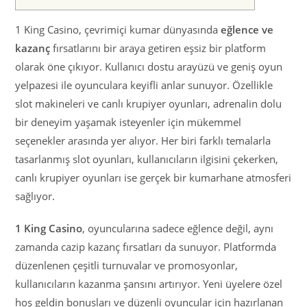
1 King Casino, çevrimiçi kumar dünyasında
eğlence ve
kazanç
fırsatlarını bir araya getiren eşsiz bir platform
olarak öne çıkıyor. Kullanıcı dostu arayüzü ve geniş oyun
yelpazesi ile oyunculara keyifli anlar sunuyor. Özellikle
slot makineleri ve canlı krupiyer oyunları, adrenalin dolu
bir deneyim yaşamak isteyenler için mükemmel
seçenekler arasında yer alıyor. Her biri farklı temalarla
tasarlanmış slot oyunları, kullanıcıların ilgisini çekerken,
canlı krupiyer oyunları ise gerçek bir kumarhane atmosferi
sağlıyor.
1 King Casino
, oyuncularına sadece eğlence değil, aynı
zamanda cazip kazanç fırsatları da sunuyor. Platformda
düzenlenen çeşitli turnuvalar ve promosyonlar,
kullanıcıların kazanma şansını artırıyor. Yeni üyelere özel
hoş geldin bonusları ve düzenli oyuncular için hazırlanan