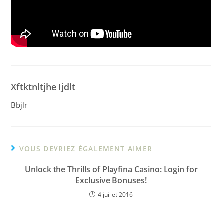
Xftktnltjhe Ijdlt
Bbjlr
VOUS DEVRIEZ ÉGALEMENT AIMER
Unlock the Thrills of Playfina Casino: Login for
Exclusive Bonuses!
4 juillet 2016