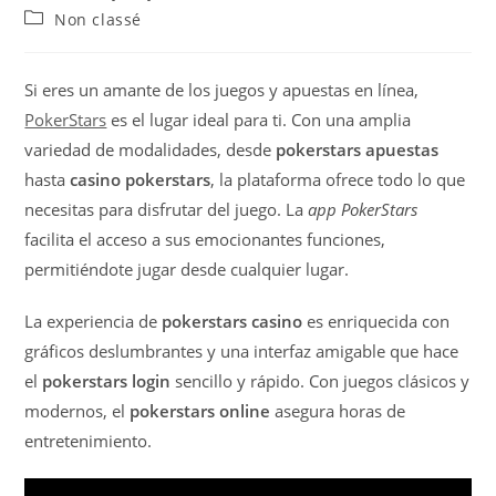
Non classé
Si eres un amante de los juegos y apuestas en línea,
PokerStars
es el lugar ideal para ti. Con una amplia
variedad de modalidades, desde
pokerstars apuestas
hasta
casino pokerstars
, la plataforma ofrece todo lo que
necesitas para disfrutar del juego. La
app PokerStars
facilita el acceso a sus emocionantes funciones,
permitiéndote jugar desde cualquier lugar.
La experiencia de
pokerstars casino
es enriquecida con
gráficos deslumbrantes y una interfaz amigable que hace
el
pokerstars login
sencillo y rápido. Con juegos clásicos y
modernos, el
pokerstars online
asegura horas de
entretenimiento.