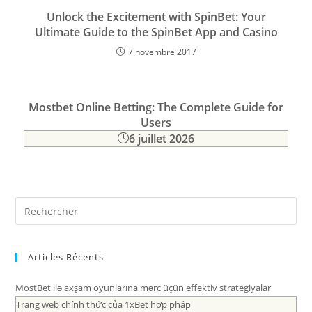
Unlock the Excitement with SpinBet: Your
Ultimate Guide to the SpinBet App and Casino
7 novembre 2017
Mostbet Online Betting: The Complete Guide for
Users
6 juillet 2026
Articles Récents
MostBet ilə axşam oyunlarına mərc üçün effektiv strategiyalar
Trang web chính thức của 1xBet hợp pháp