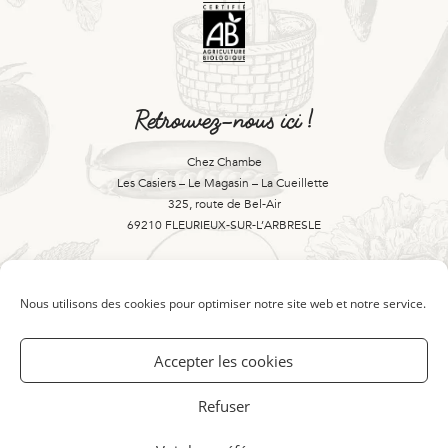
Retrouvez-nous ici !
Chez Chambe
Les Casiers – Le Magasin – La Cueillette
325, route de Bel-Air
69210 FLEURIEUX-SUR-L’ARBRESLE
Contactez-nous là !
Nous utilisons des cookies pour optimiser notre site web et notre service.
Accepter les cookies
04 74 01 25 99
Refuser
bienvenue@chezchambe.fr