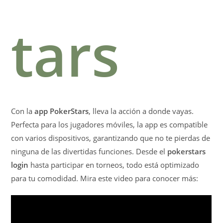
tars
Con la
app PokerStars
, lleva la acción a donde vayas.
Perfecta para los jugadores móviles, la app es compatible
con varios dispositivos, garantizando que no te pierdas de
ninguna de las divertidas funciones. Desde el
pokerstars
login
hasta participar en torneos, todo está optimizado
para tu comodidad. Mira este video para conocer más: