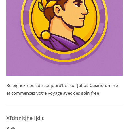
Rejoignez-nous dès aujourd’hui sur
Julius Casino online
et commencez votre voyage avec des
spin free
.
Xftktnltjhe Ijdlt
Bbjlr