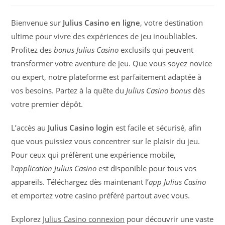
Bienvenue sur
Julius Casino en ligne
, votre destination
ultime pour vivre des expériences de jeu inoubliables.
Profitez des
bonus Julius Casino
exclusifs qui peuvent
transformer votre aventure de jeu. Que vous soyez novice
ou expert, notre plateforme est parfaitement adaptée à
vos besoins. Partez à la quête du
Julius Casino bonus
dès
votre premier dépôt.
L’accès au
Julius Casino login
est facile et sécurisé, afin
que vous puissiez vous concentrer sur le plaisir du jeu.
Pour ceux qui préfèrent une expérience mobile,
l’
application Julius Casino
est disponible pour tous vos
appareils. Téléchargez dès maintenant l’
app Julius Casino
et emportez votre casino préféré partout avec vous.
Explorez
Julius Casino connexion
pour découvrir une vaste