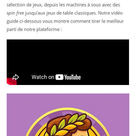
sélection de jeux, depuis les machines à sous avec des
spin free
jusqu’aux jeux de table classiques. Notre vidéo
guide ci-dessous vous montre comment tirer le meilleur
parti de notre plateforme :