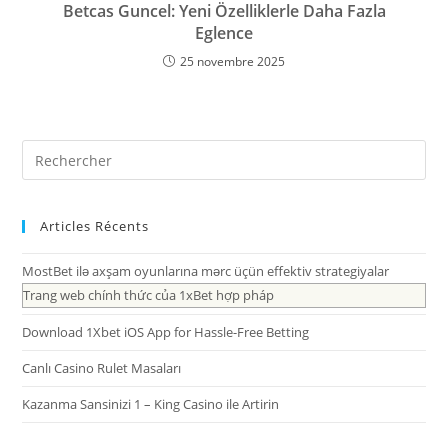
Betcas Guncel: Yeni Özelliklerle Daha Fazla
Eglence
25 novembre 2025
Articles Récents
MostBet ilə axşam oyunlarına mərc üçün effektiv strategiyalar
Trang web chính thức của 1xBet hợp pháp
Download 1Xbet iOS App for Hassle-Free Betting
Canlı Casino Rulet Masaları
Kazanma Sansinizi 1 – King Casino ile Artirin