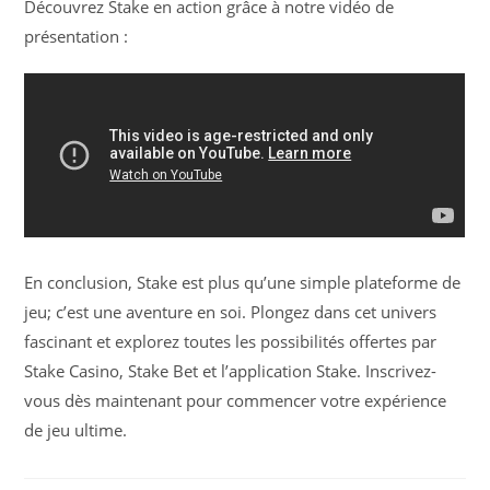
Découvrez Stake en action grâce à notre vidéo de
présentation :
En conclusion, Stake est plus qu’une simple plateforme de
jeu; c’est une aventure en soi. Plongez dans cet univers
fascinant et explorez toutes les possibilités offertes par
Stake Casino, Stake Bet et l’application Stake. Inscrivez-
vous dès maintenant pour commencer votre expérience
de jeu ultime.