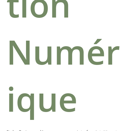
tion
Numér
ique