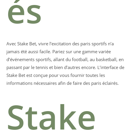
és
Avec Stake Bet, vivre l’excitation des paris sportifs n’a
jamais été aussi facile. Pariez sur une gamme variée
d’événements sportifs, allant du football, au basketball, en
passant par le tennis et bien d’autres encore. L’interface de
Stake Bet est conçue pour vous fournir toutes les
informations nécessaires afin de faire des paris éclairés.
Stake