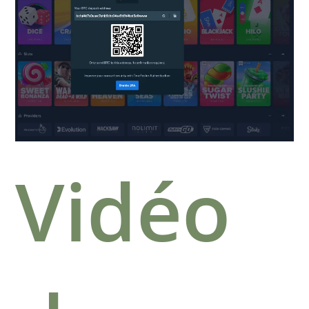
Vidéo