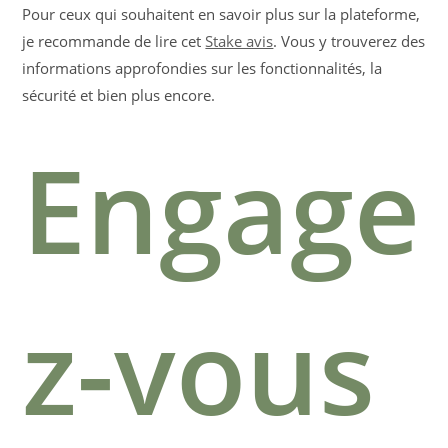
Pour ceux qui souhaitent en savoir plus sur la plateforme,
je recommande de lire cet
Stake avis
. Vous y trouverez des
informations approfondies sur les fonctionnalités, la
sécurité et bien plus encore.
Engage
z-vous