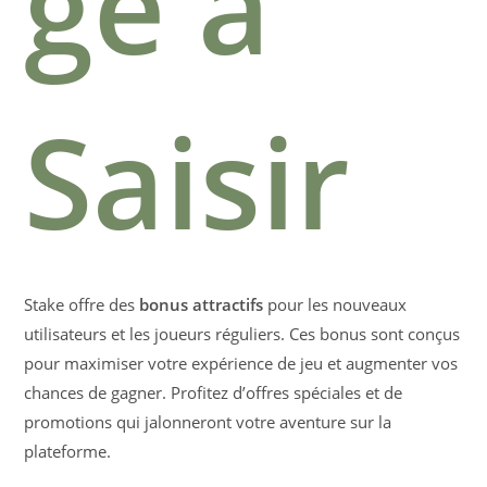
ge à
Saisir
Stake offre des
bonus attractifs
pour les nouveaux
utilisateurs et les joueurs réguliers. Ces bonus sont conçus
pour maximiser votre expérience de jeu et augmenter vos
chances de gagner. Profitez d’offres spéciales et de
promotions qui jalonneront votre aventure sur la
plateforme.