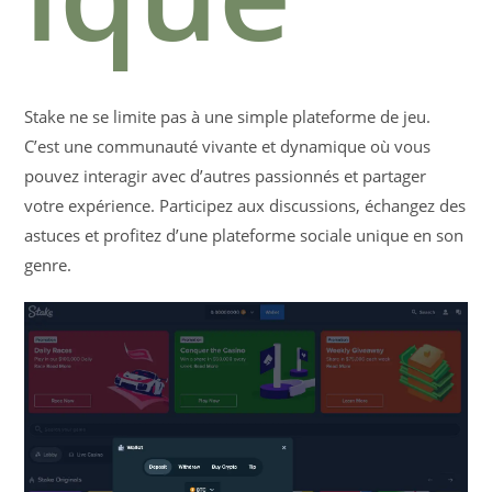
Stake ne se limite pas à une simple plateforme de jeu.
C’est une communauté vivante et dynamique où vous
pouvez interagir avec d’autres passionnés et partager
votre expérience. Participez aux discussions, échangez des
astuces et profitez d’une plateforme sociale unique en son
genre.