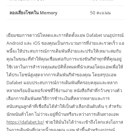
ลองเสี่ยงโชคใน Memory
50 คะแนน
เยี่ยมชมการดาวน์โหลดและการติดตั้งแอพ Dafabet บนอุปกรณ์
Android และ iOS ของคุณเป็นกระบวนการที่ง่ายและรวดเร็ว แอ
พนี้จะให้ประสบการณ์การเดิมพันที่ง่ายและปรับให้เหมาะสมกับ
คุณในขณะที่ทำให้คุณเชื่อมต่อกับการแข่งขันกีฬาทุกที่ที่คุณอยู่
ใช้เวลาในการสำรวจคุณสมบัติทั้งหมดที่นำเสนอโดยแอพเพื่อให้
ได้ประโยชน์สูงสุดจากการเดิมพันกีฬาของคุณ โดยสรุปแอพ
Dafabet มอบประสบการณ์การเดิมพันที่ครอบคลุมและหลาก
หลายพร้อมอินเทอร์เฟซที่ใช้งานง่าย หนังสือกีฬาที่กว้างขวางตัว
เลือกการเดิมพันสดวิธีการชำระเงินที่หลากหลายและการ
สนับสนุนลูกค้าที่เชื่อถือได้ทำให้เป็นตัวเลือกอันดับต้น ๆ สำหรับ
นักพนันทั่วโลก ไม่ว่าจะอยู่ที่บ้านหรือระหว่างการเดินทางแอพ
https://dafabet.bz/
ช่วยให้มั่นใจได้ว่าจะเข้าถึงโลกแห่งโอกาส
ในการเดิมพันที่ปลายนิ้วของคุณ แอพ ทำขึ้นสำหรับอุปกรณ์