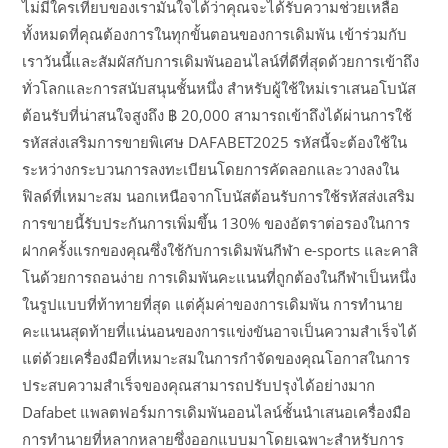
ไม่มีใครเทียบของเรามั่นใจได้ว่าคุณจะได้รับความช่วยเหลือ
ทั้งหมดที่คุณต้องการในทุกขั้นตอนของการเดิมพัน เข้าร่วมกับ
เราวันนี้และสัมผัสกับการเดิมพันออนไลน์ที่ดีที่สุดด้วยการเข้าถึง
ทั่วโลกและการสนับสนุนชั้นหนึ่ง สำหรับผู้ใช้ใหม่เราเสนอโบนัส
ต้อนรับที่น่าสนใจสูงถึง ฿ 20,000 สามารถเข้าถึงได้ผ่านการใช้
รหัสส่งเสริมการขายพิเศษ DAFABET2025 รหัสนี้จะต้องใช้ใน
ระหว่างกระบวนการลงทะเบียนโดยการคัดลอกและวางลงใน
ฟิลด์ที่เหมาะสม นอกเหนือจากโบนัสต้อนรับการใช้รหัสส่งเสริม
การขายนี้รับประกันการเพิ่มขึ้น 130% ของอัตราต่อรองในการ
ฝากครั้งแรกของคุณซึ่งใช้กับการเดิมพันกีฬา e-sports และคาสิ
โนด้วยการถอนง่าย การเดิมพันคะแนนที่ถูกต้องในกีฬาเป็นหนึ่ง
ในรูปแบบที่ท้าทายที่สุด แต่คุ้มค่าของการเดิมพัน การทำนาย
คะแนนสุดท้ายที่แน่นอนของการแข่งขันอาจเป็นความสำเร็จได้
แต่ด้วยเครื่องมือที่เหมาะสมในการกำจัดของคุณโอกาสในการ
ประสบความสำเร็จของคุณสามารถปรับปรุงได้อย่างมาก
Dafabet แพลตฟอร์มการเดิมพันออนไลน์ชั้นนำเสนอเครื่องมือ
การทำนายที่หลากหลายซึ่งออกแบบมาโดยเฉพาะสำหรับการ