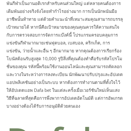
พันกีฬาเป็นงานอดิเรกสำหรับคนส่วนใหญ่ แต่หลายคนต้องการ
เดิมพันอย่างจริงจังโดยทำกำไรอย่างมาก การเป็นนักพนันมือ
อาชีพนั้นท้าทาย แต่ด้วยคำแนะนำที่เหมาะสมคุณสามารถบรรลุ
เป้าหมายได้ หากนี่คือเป้าหมายของคุณคุณควรให้ความสนใจ
กับการตรวจสอบการจัดการแบ๊งค์นี้ โปรแกรมครอบคลุมการ
แข่งขันกีฬามากมายเช่นฟุตบอล, เบสบอล, คริกเก็ต, การ
แข่งขัน, ว่ายน้ำและอื่น ๆ อีกมากมาย หากคุณต้องการเรียกร้อง
โบนัสต้อนรับสูงสุด 10,000 รูปีสิ่งที่คุณต้องทำคือรับรหัสโปรโม
ชั่นของคุณ รหัสนี้พร้อมใช้งานออนไลน์และคุณสามารถคัดลอก
และวางในระหว่างการลงทะเบียน นักพัฒนาปรับปรุงและอัปเดต
แอปพลิเคชันอย่างเป็นระบบ หากต้องการทำงานตามที่ตั้งใจไว้
ให้อัปเดตแอพ Dafa bet ในแต่ละครั้งเมื่อเวอร์ชันใหม่เห็นแสง
วิธีที่ฉลาดที่สุดคือการพึ่งพาการอัปเดตอัตโนมัติ แต่การอัพเกรด
บางอย่างต้องได้รับการอนุมัติด้วยตนเอง