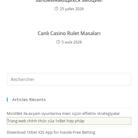
запоминающихся эмоций!
25 juillet 2026
Canlı Casino Rulet Masaları
5 août 2026
Articles Récents
MostBet ilə axşam oyunlarına mərc üçün effektiv strategiyalar
Trang web chính thức của 1xBet hợp pháp
Download 1Xbet iOS App for Hassle-Free Betting