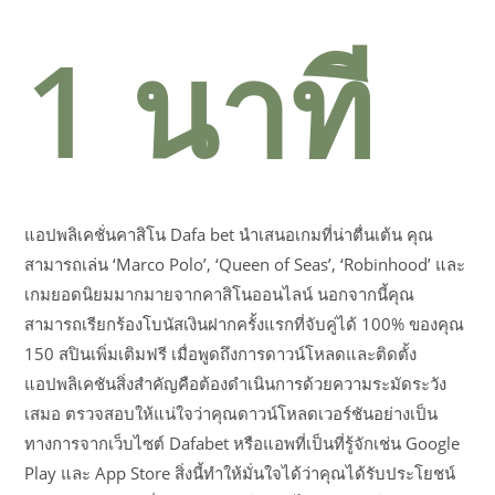
1 นาที
แอปพลิเคชั่นคาสิโน Dafa bet นำเสนอเกมที่น่าตื่นเต้น คุณ
สามารถเล่น ‘Marco Polo’, ‘Queen of Seas’, ‘Robinhood’ และ
เกมยอดนิยมมากมายจากคาสิโนออนไลน์ นอกจากนี้คุณ
สามารถเรียกร้องโบนัสเงินฝากครั้งแรกที่จับคู่ได้ 100% ของคุณ
150 สปินเพิ่มเติมฟรี เมื่อพูดถึงการดาวน์โหลดและติดตั้ง
แอปพลิเคชันสิ่งสำคัญคือต้องดำเนินการด้วยความระมัดระวัง
เสมอ ตรวจสอบให้แน่ใจว่าคุณดาวน์โหลดเวอร์ชันอย่างเป็น
ทางการจากเว็บไซต์ Dafabet หรือแอพที่เป็นที่รู้จักเช่น Google
Play และ App Store สิ่งนี้ทำให้มั่นใจได้ว่าคุณได้รับประโยชน์