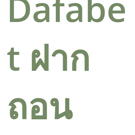
Dafabe
t ฝาก
ถอน