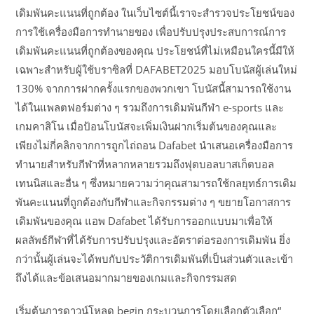
เดิมพันคะแนนที่ถูกต้อง ในเว็บไซต์นี้เราจะสำรวจประโยชน์ของ
การใช้เครื่องมือการทำนายของ เพื่อปรับปรุงประสบการณ์การ
เดิมพันคะแนนที่ถูกต้องของคุณ ประโยชน์ที่ไม่เหมือนใครนี้มีให้
เฉพาะสำหรับผู้ใช้บราซิลที่ DAFABET2025 มอบโบนัสผู้เล่นใหม่
130% จากการฝากครั้งแรกของพวกเขา โบนัสนี้สามารถใช้งาน
ได้ในแพลตฟอร์มต่าง ๆ รวมถึงการเดิมพันกีฬา e-sports และ
เกมคาสิโน เมื่อป้อนโบนัสจะเพิ่มเงินฝากเริ่มต้นของคุณและ
เพียงไม่กี่คลิกจากการถูกไถ่ถอน Dafabet นำเสนอเครื่องมือการ
ทำนายสำหรับกีฬาที่หลากหลายรวมถึงฟุตบอลบาสเก็ตบอล
เทนนิสและอื่น ๆ ซึ่งหมายความว่าคุณสามารถใช้กลยุทธ์การเดิม
พันคะแนนที่ถูกต้องกับกีฬาและกิจกรรมต่าง ๆ ขยายโอกาสการ
เดิมพันของคุณ แอพ Dafabet ได้รับการออกแบบมาเพื่อให้
ผลลัพธ์กีฬาที่ได้รับการปรับปรุงและอัตราต่อรองการเดิมพัน ยิ่ง
กว่านั้นผู้เล่นจะได้พบกับประวัติการเดิมพันที่เป็นส่วนตัวและเข้า
ถึงได้และข้อเสนอมากมายของเกมและกิจกรรมสด
เริ่มต้นการดาวน์โหลด begin กระบวนการโดยเลือกตัวเลือก“