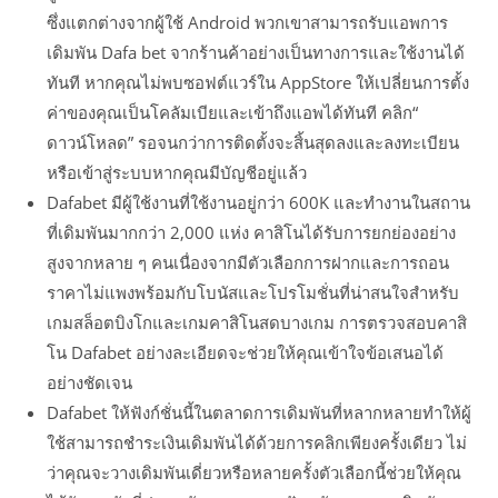
ซึ่งแตกต่างจากผู้ใช้ Android พวกเขาสามารถรับแอพการ
เดิมพัน Dafa bet จากร้านค้าอย่างเป็นทางการและใช้งานได้
ทันที หากคุณไม่พบซอฟต์แวร์ใน AppStore ให้เปลี่ยนการตั้ง
ค่าของคุณเป็นโคลัมเบียและเข้าถึงแอพได้ทันที คลิก“
ดาวน์โหลด” รอจนกว่าการติดตั้งจะสิ้นสุดลงและลงทะเบียน
หรือเข้าสู่ระบบหากคุณมีบัญชีอยู่แล้ว
Dafabet มีผู้ใช้งานที่ใช้งานอยู่กว่า 600K และทำงานในสถาน
ที่เดิมพันมากกว่า 2,000 แห่ง คาสิโนได้รับการยกย่องอย่าง
สูงจากหลาย ๆ คนเนื่องจากมีตัวเลือกการฝากและการถอน
ราคาไม่แพงพร้อมกับโบนัสและโปรโมชั่นที่น่าสนใจสำหรับ
เกมสล็อตบิงโกและเกมคาสิโนสดบางเกม การตรวจสอบคาสิ
โน Dafabet อย่างละเอียดจะช่วยให้คุณเข้าใจข้อเสนอได้
อย่างชัดเจน
Dafabet ให้ฟังก์ชั่นนี้ในตลาดการเดิมพันที่หลากหลายทำให้ผู้
ใช้สามารถชำระเงินเดิมพันได้ด้วยการคลิกเพียงครั้งเดียว ไม่
ว่าคุณจะวางเดิมพันเดี่ยวหรือหลายครั้งตัวเลือกนี้ช่วยให้คุณ