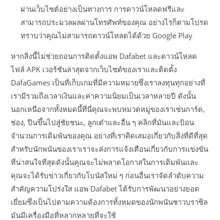
ผ่านเว็บไซต์อย่างเป็นทางการ การดาวน์โหลดฟรีและ
สามารถประมวลผลผ่านโทรศัพท์ของคุณ อย่างไรก็ตามโปรด
ทราบว่าคุณไม่สามารถดาวน์โหลดได้ด้วย Google Play
หากสิ่งนี้ไม่ช่วยถอนการติดตั้งแอพ Dafabet และดาวน์โหลด
ไฟล์ APK เวอร์ชันล่าสุดจากเว็บไซต์ของเราและติดตั้ง
DafaGames เป็นที่เก็บเกมที่มีความหมายซึ่งเราลงทุนทุกอย่างที่
เรามีรวมถึงเวลาเงินและค่าความนิยมเป็นเวลาหลายปี ดังนั้น
นอกเหนือจากทั้งหมดนี้ที่นี่คุณจะพบหมวดหมู่ของเราเช่นการ์ด,
ช่อง, ปีนขึ้นไปสู่ชัยชนะ, ลูกเต๋าและอื่น ๆ คลิกที่มันและป้อน
จำนวนการเดิมพันของคุณ อย่างที่เราคิดเสมอเกี่ยวกับสิ่งที่ดีที่สุด
สำหรับนักพนันของเราเราจะส่งการแจ้งเตือนเกี่ยวกับการแข่งขัน
ที่น่าสนใจที่สุดดังนั้นคุณจะไม่พลาดโอกาสในการเดิมพันและ
คุณจะได้รับข่าวเกี่ยวกับโบนัสใหม่ ๆ ก่อนอื่นเราจัดลำดับความ
สำคัญความโปร่งใส แอพ Dafabet ได้รับการพัฒนาอย่างยอด
เยี่ยมซึ่งเป็นไปตามความต้องการทั้งหมดของนักพนันชาวบราซิล
มันมีเครื่องมือที่หลากหลายที่จะใช้