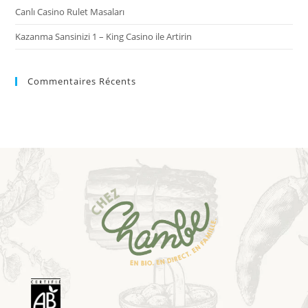
Canlı Casino Rulet Masaları
Kazanma Sansinizi 1 – King Casino ile Artirin
Commentaires Récents