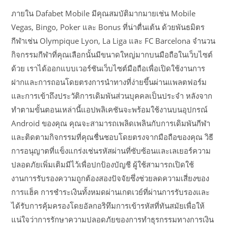
ภายใน Dafabet Mobile มีคุณสมบัติมากมายเช่น Mobile
Vegas, Bingo, Poker และ Bonus ที่น่าตื่นเต้น ด้วยพันธมิตร
กีฬาเช่น Olympique Lyon, La Liga และ FC Barcelona จำนวน
กิจกรรมกีฬาที่คุณเลือกนั้นมีขนาดใหญ่มากบนมือถือในเว็บไซต์
ด้วย เราได้ออกแบบเวอร์ชันเว็บไซต์มือถือเพื่อเปิดใช้งานการ
ฝากและการถอนโดยตรงการนำทางที่ง่ายขึ้นผ่านแพลตฟอร์ม
และการเข้าถึงประวัติการเดิมพันส่วนบุคคลเป็นประจำ หลังจาก
ทำตามขั้นตอนเหล่านี้แอปพลิเคชันจะพร้อมใช้งานบนอุปกรณ์
Android ของคุณ คุณจะสามารถเพลิดเพลินกับการเดิมพันกีฬา
และติดตามกิจกรรมที่คุณชื่นชอบโดยตรงจากมือถือของคุณ วิธี
การอนุญาตที่แข็งแกร่งเช่นรหัสผ่านที่ซับซ้อนและเลเยอร์ความ
ปลอดภัยเพิ่มเติมมีไว้เพื่อปกป้องบัญชี ผู้ใช้สามารถเปิดใช้
งานการรับรองความถูกต้องสองปัจจัยซึ่งช่วยลดความเสี่ยงของ
การแฮ็ค การชำระเงินทั้งหมดผ่านเกตเวย์ที่ผ่านการรับรองและ
ได้รับการคุ้มครองโดยอัลกอริทึมการเข้ารหัสที่ทันสมัยเพื่อให้
แน่ใจว่าการรักษาความปลอดภัยของการทำธุรกรรมทางการเงิน