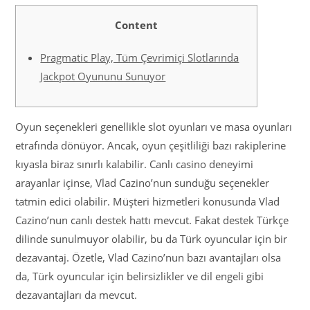
Content
Pragmatic Play, Tüm Çevrimiçi Slotlarında
Jackpot Oyununu Sunuyor
Oyun seçenekleri genellikle slot oyunları ve masa oyunları
etrafında dönüyor. Ancak, oyun çeşitliliği bazı rakiplerine
kıyasla biraz sınırlı kalabilir. Canlı casino deneyimi
arayanlar içinse, Vlad Cazino’nun sunduğu seçenekler
tatmin edici olabilir. Müşteri hizmetleri konusunda Vlad
Cazino’nun canlı destek hattı mevcut. Fakat destek Türkçe
dilinde sunulmuyor olabilir, bu da Türk oyuncular için bir
dezavantaj. Özetle, Vlad Cazino’nun bazı avantajları olsa
da, Türk oyuncular için belirsizlikler ve dil engeli gibi
dezavantajları da mevcut.