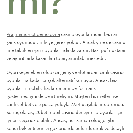
mı?
Pragmatic slot demo oyna
casino oyunlarından bazılar
şans oyunudur. Bilgiye gerek yoktur. Ancak yine de casino
hile taktikleri şans oyunlarında da vardır. Bazı püf noktalar
ve ayrıntılarla kazanılan tutar, artırılabilmektedir.
Oyun seçenekleri oldukça geniş ve slotlardan canlı casino
oyunlarına kadar birçok alternatif sunuyor. Ancak, bazı
oyunların mobil cihazlarda tam performans
göstermediğini de belirtmeliyim. Müşteri hizmetleri ise
canlı sohbet ve e-posta yoluyla 7/24 ulaşılabilir durumda.
Sonuç olarak, 20bet mobil casino deneyimi arayanlar için
iyi bir seçenek olabilir. Ancak, her zaman olduğu gibi
kendi beklentilerinizi göz önünde bulundurarak ve detaylı