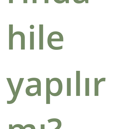
hile
yapılır