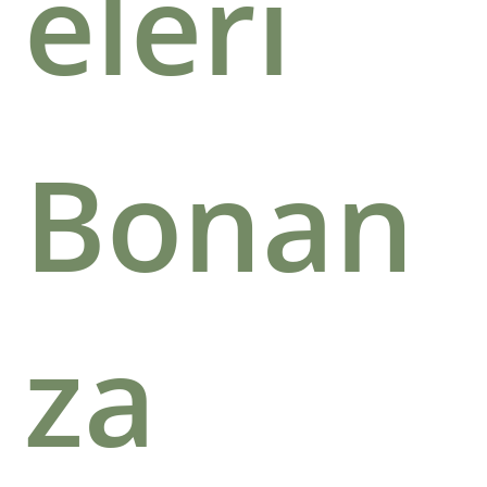
eleri
Bonan
za