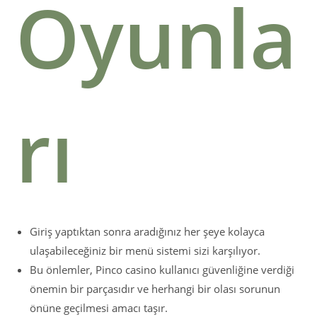
Oyunla
rı
Giriş yaptıktan sonra aradığınız her şeye kolayca
ulaşabileceğiniz bir menü sistemi sizi karşılıyor.
Bu önlemler, Pinсo casino kullanıcı güvenliğine verdiği
önemin bir parçasıdır ve herhangi bir olası sorunun
önüne geçilmesi amacı taşır.