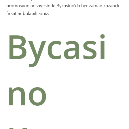
promosyonlar sayesinde Bycasino’da her zaman kazançlı
fırsatlar bulabilirsiniz.
Bycasi
no