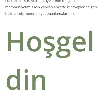
edebilirsiniz. Baycasino üyelerinin müşteri
memnuniyetimiz için yapılan ankette ki cevaplarına göre
belirlenmiş memnuniyet puanlamalarımız.
Hoşgel
din