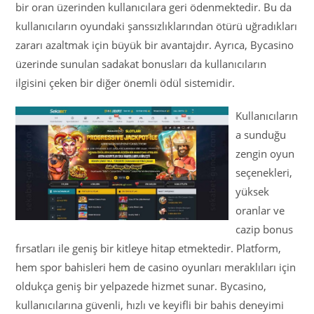
bir oran üzerinden kullanıcılara geri ödenmektedir. Bu da
kullanıcıların oyundaki şanssızlıklarından ötürü uğradıkları
zararı azaltmak için büyük bir avantajdır. Ayrıca, Bycasino
üzerinde sunulan sadakat bonusları da kullanıcıların
ilgisini çeken bir diğer önemli ödül sistemidir.
Kullanıcıların
a sunduğu
zengin oyun
seçenekleri,
yüksek
oranlar ve
cazip bonus
fırsatları ile geniş bir kitleye hitap etmektedir. Platform,
hem spor bahisleri hem de casino oyunları meraklıları için
oldukça geniş bir yelpazede hizmet sunar. Bycasino,
kullanıcılarına güvenli, hızlı ve keyifli bir bahis deneyimi