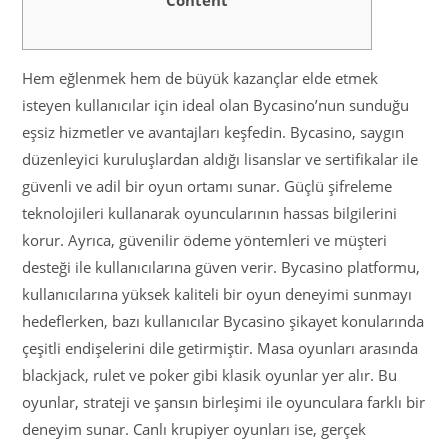
Content
Hem eğlenmek hem de büyük kazançlar elde etmek
isteyen kullanıcılar için ideal olan Bycasino’nun sunduğu
eşsiz hizmetler ve avantajları keşfedin. Bycasino, saygın
düzenleyici kuruluşlardan aldığı lisanslar ve sertifikalar ile
güvenli ve adil bir oyun ortamı sunar. Güçlü şifreleme
teknolojileri kullanarak oyuncularının hassas bilgilerini
korur. Ayrıca, güvenilir ödeme yöntemleri ve müşteri
desteği ile kullanıcılarına güven verir. Bycasino platformu,
kullanıcılarına yüksek kaliteli bir oyun deneyimi sunmayı
hedeflerken, bazı kullanıcılar Bycasino şikayet konularında
çeşitli endişelerini dile getirmiştir. Masa oyunları arasında
blackjack, rulet ve poker gibi klasik oyunlar yer alır. Bu
oyunlar, strateji ve şansın birleşimi ile oyunculara farklı bir
deneyim sunar. Canlı krupiyer oyunları ise, gerçek