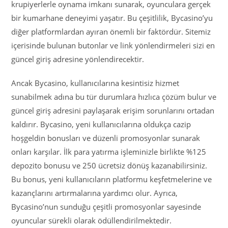
krupiyerlerle oynama imkanı sunarak, oyunculara gerçek
bir kumarhane deneyimi yaşatır. Bu çeşitlilik, Bycasino’yu
diğer platformlardan ayıran önemli bir faktördür. Sitemiz
içerisinde bulunan butonlar ve link yönlendirmeleri sizi en
güncel giriş adresine yönlendirecektir.
Ancak Bycasino, kullanıcılarına kesintisiz hizmet
sunabilmek adına bu tür durumlara hızlıca çözüm bulur ve
güncel giriş adresini paylaşarak erişim sorunlarını ortadan
kaldırır. Bycasino, yeni kullanıcılarına oldukça cazip
hoşgeldin bonusları ve düzenli promosyonlar sunarak
onları karşılar. İlk para yatırma işleminizle birlikte %125
depozito bonusu ve 250 ücretsiz dönüş kazanabilirsiniz.
Bu bonus, yeni kullanıcıların platformu keşfetmelerine ve
kazançlarını artırmalarına yardımcı olur. Ayrıca,
Bycasino’nun sunduğu çeşitli promosyonlar sayesinde
oyuncular sürekli olarak ödüllendirilmektedir.