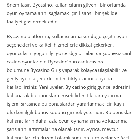
önem taşır. Bycasino, kullanıcıların güvenli bir ortamda
oyun oynamalarını sağlamak için lisanslı bir şekilde
faaliyet göstermektedir.
Bycasino platformu, kullanıcılarına sunduğu çeşitli oyun
seçenekleri ve kaliteli hizmetlerle dikkat çekerken,
oyuncuların yoğun ilgi gösterdiği bir alan da şüphesiz canlı
casino oyunlarıdır. Bycasino’nun canlı casino
bölümüne Bycasino Giriş yaparak kolayca ulaşılabilir ve
geniş oyun seçeneklerinden biriyle anında oyuna
katılabilirsiniz. Yeni üyeler, By casino giriş güncel adresini
kullanarak bu bonuslara erişebilirler. İlk para yatırma
işlemi sırasında bu bonuslardan yararlanmak için kayıt
olurken ilgili bonus kodunu girmek yeterlidir. Bu bonuslar,
kullanıcıların daha fazla oyun oynamalarına ve kazanma
şanslarını artırmalarına olanak tanır. Ayrıca, mevcut
kullanıcılar için düzenli olarak sunulan turnuvalar ve özel