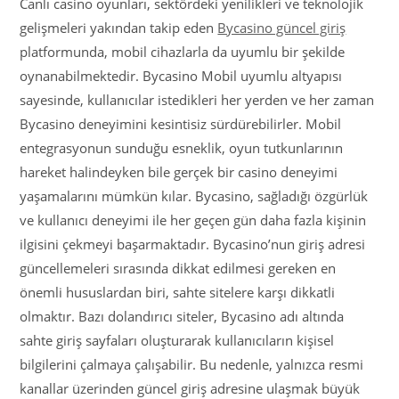
Canlı casino oyunları, sektördeki yenilikleri ve teknolojik
gelişmeleri yakından takip eden
Bycasino güncel giriş
platformunda, mobil cihazlarla da uyumlu bir şekilde
oynanabilmektedir. Bycasino Mobil uyumlu altyapısı
sayesinde, kullanıcılar istedikleri her yerden ve her zaman
Bycasino deneyimini kesintisiz sürdürebilirler. Mobil
entegrasyonun sunduğu esneklik, oyun tutkunlarının
hareket halindeyken bile gerçek bir casino deneyimi
yaşamalarını mümkün kılar. Bycasino, sağladığı özgürlük
ve kullanıcı deneyimi ile her geçen gün daha fazla kişinin
ilgisini çekmeyi başarmaktadır. Bycasino’nun giriş adresi
güncellemeleri sırasında dikkat edilmesi gereken en
önemli hususlardan biri, sahte sitelere karşı dikkatli
olmaktır. Bazı dolandırıcı siteler, Bycasino adı altında
sahte giriş sayfaları oluşturarak kullanıcıların kişisel
bilgilerini çalmaya çalışabilir. Bu nedenle, yalnızca resmi
kanallar üzerinden güncel giriş adresine ulaşmak büyük