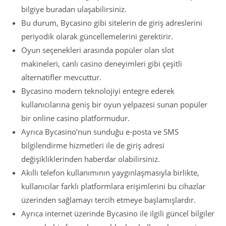
bilgiye buradan ulaşabilirsiniz.
Bu durum, Bycasino gibi sitelerin de giriş adreslerini
periyodik olarak güncellemelerini gerektirir.
Oyun seçenekleri arasında popüler olan slot
makineleri, canlı casino deneyimleri gibi çeşitli
alternatifler mevcuttur.
Bycasino modern teknolojiyi entegre ederek
kullanıcılarına geniş bir oyun yelpazesi sunan popüler
bir online casino platformudur.
Ayrıca Bycasino’nun sunduğu e-posta ve SMS
bilgilendirme hizmetleri ile de giriş adresi
değişikliklerinden haberdar olabilirsiniz.
Akıllı telefon kullanımının yaygınlaşmasıyla birlikte,
kullanıcılar farklı platformlara erişimlerini bu cihazlar
üzerinden sağlamayı tercih etmeye başlamışlardır.
Ayrıca internet üzerinde Bycasino ile ilgili güncel bilgiler