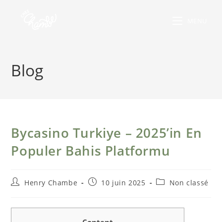
MENU
Blog
Bycasino Turkiye – 2025’in En
Populer Bahis Platformu
Henry Chambe
10 juin 2025
Non classé