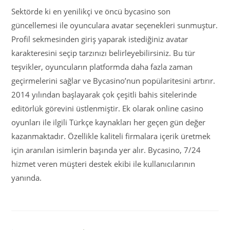
Sektörde ki en yenilikçi ve öncü bycasino son
güncellemesi ile oyunculara avatar seçenekleri sunmuştur.
Profil sekmesinden giriş yaparak istediğiniz avatar
karakteresini seçip tarzınızı belirleyebilirsiniz. Bu tür
teşvikler, oyuncuların platformda daha fazla zaman
geçirmelerini sağlar ve Bycasino’nun popülaritesini artırır.
2014 yılından başlayarak çok çeşitli bahis sitelerinde
editörlük görevini üstlenmiştir. Ek olarak online casino
oyunları ile ilgili Türkçe kaynakları her geçen gün değer
kazanmaktadır. Özellikle kaliteli firmalara içerik üretmek
için aranılan isimlerin başında yer alır. Bycasino, 7/24
hizmet veren müşteri destek ekibi ile kullanıcılarının
yanında.