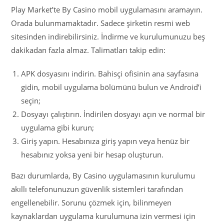
Play Market’te By Casino mobil uygulamasını aramayın.
Orada bulunmamaktadır. Sadece şirketin resmi web
sitesinden indirebilirsiniz. İndirme ve kurulumunuzu beş
dakikadan fazla almaz. Talimatları takip edin:
APK dosyasını indirin. Bahisçi ofisinin ana sayfasına
gidin, mobil uygulama bölümünü bulun ve Android’i
seçin;
Dosyayı çalıştırın. İndirilen dosyayı açın ve normal bir
uygulama gibi kurun;
Giriş yapın. Hesabınıza giriş yapın veya henüz bir
hesabınız yoksa yeni bir hesap oluşturun.
Bazı durumlarda, By Casino uygulamasının kurulumu
akıllı telefonunuzun güvenlik sistemleri tarafından
engellenebilir. Sorunu çözmek için, bilinmeyen
kaynaklardan uygulama kurulumuna izin vermesi için