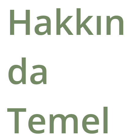
Hakkın
da
Temel