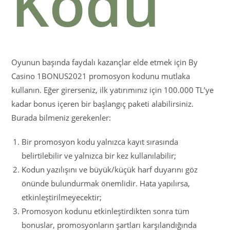
Kodu
Oyunun başında faydalı kazançlar elde etmek için By
Casino 1BONUS2021 promosyon kodunu mutlaka
kullanın. Eğer girerseniz, ilk yatırımınız için 100.000 TL’ye
kadar bonus içeren bir başlangıç paketi alabilirsiniz.
Burada bilmeniz gerekenler:
Bir promosyon kodu yalnızca kayıt sırasında
belirtilebilir ve yalnızca bir kez kullanılabilir;
Kodun yazılışını ve büyük/küçük harf duyarını göz
önünde bulundurmak önemlidir. Hata yapılırsa,
etkinleştirilmeyecektir;
Promosyon kodunu etkinleştirdikten sonra tüm
bonuslar, promosyonların şartları karşılandığında