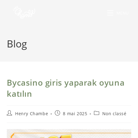
MENU
Blog
Bycasino giris yaparak oyuna
katılın
Henry Chambe
8 mai 2025
Non classé