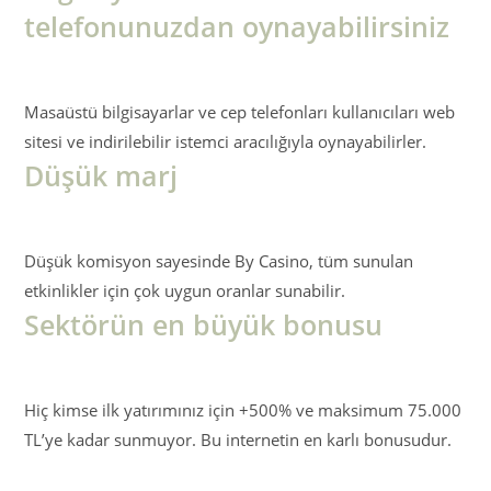
telefonunuzdan oynayabilirsiniz
Masaüstü bilgisayarlar ve cep telefonları kullanıcıları web
sitesi ve indirilebilir istemci aracılığıyla oynayabilirler.
Düşük marj
Düşük komisyon sayesinde By Casino, tüm sunulan
etkinlikler için çok uygun oranlar sunabilir.
Sektörün en büyük bonusu
Hiç kimse ilk yatırımınız için +500% ve maksimum 75.000
TL’ye kadar sunmuyor. Bu internetin en karlı bonusudur.