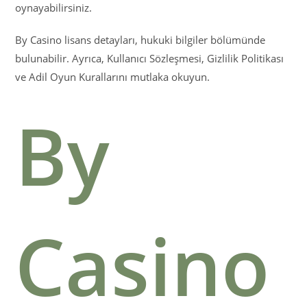
oynayabilirsiniz.
By Casino lisans detayları, hukuki bilgiler bölümünde
bulunabilir. Ayrıca, Kullanıcı Sözleşmesi, Gizlilik Politikası
ve Adil Oyun Kurallarını mutlaka okuyun.
By
Casino