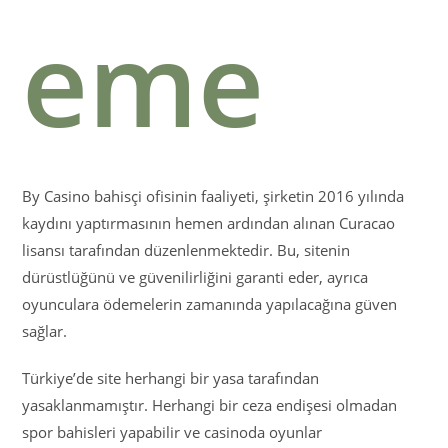
eme
By Casino bahisçi ofisinin faaliyeti, şirketin 2016 yılında
kaydını yaptırmasının hemen ardından alınan Curacao
lisansı tarafından düzenlenmektedir. Bu, sitenin
dürüstlüğünü ve güvenilirliğini garanti eder, ayrıca
oyunculara ödemelerin zamanında yapılacağına güven
sağlar.
Türkiye’de site herhangi bir yasa tarafından
yasaklanmamıştır. Herhangi bir ceza endişesi olmadan
spor bahisleri yapabilir ve casinoda oyunlar