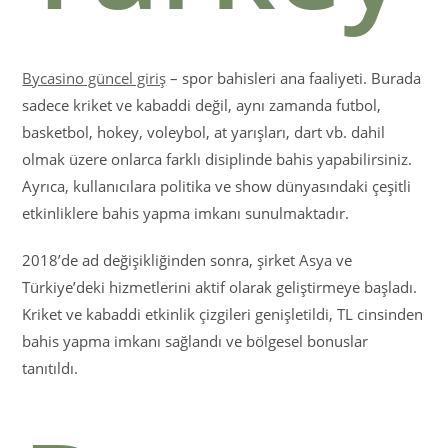
Bycasino güncel giriş
– spor bahisleri ana faaliyeti. Burada
sadece kriket ve kabaddi değil, aynı zamanda futbol,
basketbol, hokey, voleybol, at yarışları, dart vb. dahil
olmak üzere onlarca farklı disiplinde bahis yapabilirsiniz.
Ayrıca, kullanıcılara politika ve show dünyasındaki çeşitli
etkinliklere bahis yapma imkanı sunulmaktadır.
2018’de ad değişikliğinden sonra, şirket Asya ve
Türkiye’deki hizmetlerini aktif olarak geliştirmeye başladı.
Kriket ve kabaddi etkinlik çizgileri genişletildi, TL cinsinden
bahis yapma imkanı sağlandı ve bölgesel bonuslar
tanıtıldı.