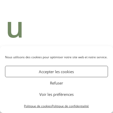
u
By Casino’daki yeni oyuncular, spor bahisleri
Nous utilisons des cookies pour optimiser notre site web et notre service.
endüstrisinde en cömert hoş geldin bonuslarından birini
alırlar. Site, ilk yatırımınıza %500 daha fazlasını,
Accepter les cookies
maksimum 100.000 TL’ye kadar ekleyecektir. Ancak bu
parayı kullanabilmek veya kasadan çekebilmek için birkaç
Refuser
bahis koşulunu yerine getirmeniz gerekmektedir:
Voir les préférences
Spor ve Canlı bölümlerde minimum 3’ten daha düşük
Politique de cookies
Politique de confidentialité
olmayan oranlarla maçlara bahis yapın;