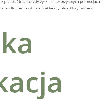
cesz przestać tracić czysty zysk na niekorzystnych promocjach,
nkrollu. Ten tekst daje praktyczny plan, który możesz
bka
kacja