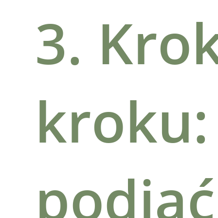
3. Kro
kroku:
podjąć