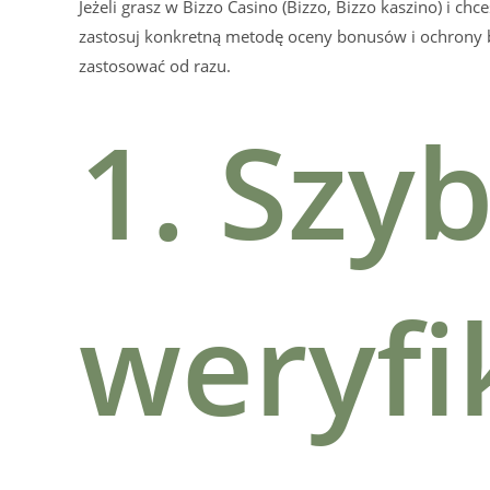
Jeżeli grasz w Bizzo Casino (Bizzo, Bizzo kaszino) i ch
zastosuj konkretną metodę oceny bonusów i ochrony ba
zastosować od razu.
1. Szy
weryfi