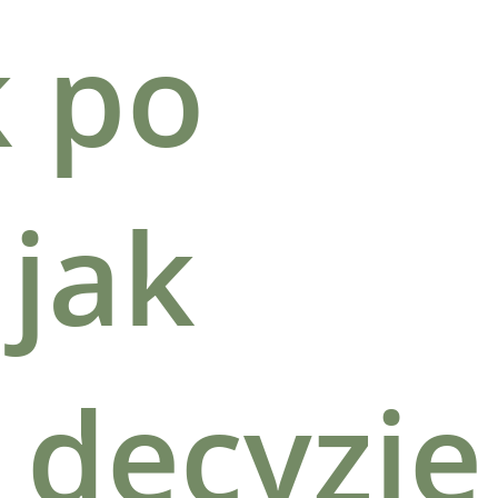
k po
 jak
 decyzję