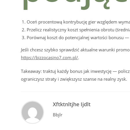
Oceń procentową kontrybucję gier względem wyma
Przelicz realistyczny koszt spełnienia obrotu (średn
Porównaj koszt do potencjalnej wartości bonusu — je
Jeśli chcesz szybko sprawdzić aktualne warunki promocj
https://bizzocasino7.com.pl/
.
Takeaway: traktuj każdy bonus jak inwestycję — policz 
ograniczysz straty i zwiększysz szanse na realny zysk.
Xftktnltjhe Ijdlt
Bbjlr