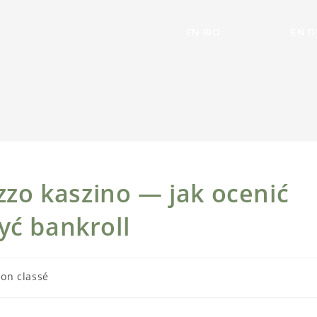
EN BIO
EN D
izzo kaszino — jak ocenić
yć bankroll
on classé