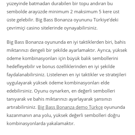
yüzeyinde batmadan durabilen bir topu andıran bu
sembolde arayüzde minimum 2 maksimum 5 kere üst
üste gelebilir. Big Bass Bonanza oyununu Türkiye’deki
çevrimiçi casino sitelerinde oynayabilirsiniz.
Big Bass Bonanza oyununda en iyi taktiklerden biri, bahis
miktarınızı dengeli bir şekilde ayarlamaktır. Ayrıca, yüksek
ödeme kombinasyonları için büyük balık sembollerini
hedefleyebilir ve bonus özelliklerinden en iyi şekilde
faydalanabilirsiniz. Listelenen en iyi taktikler ve stratejileri
uygulayarak yüksek ödeme kombinasyonları elde
edebilirsiniz. Oyunu oynarken, en değerli sembolleri
tanıyarak ve bahis miktarınızı ayarlayarak şansınızı
artırabilirsiniz.
Big Bass Bonanza demo Türkçe
oyununda
kazanmanın ana yolu, yüksek değerli sembolleri doğru
kombinasyonlarda yakalamaktır.