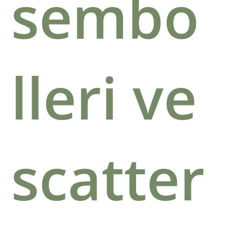
sembo
lleri ve
scatter