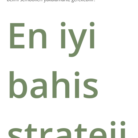
En iyi
bahis
strateji