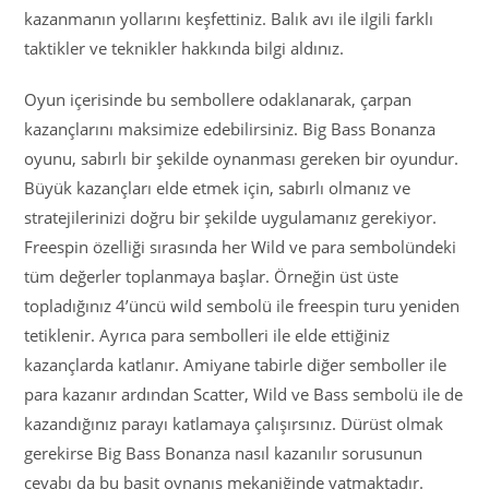
kazanmanın yollarını keşfettiniz. Balık avı ile ilgili farklı
taktikler ve teknikler hakkında bilgi aldınız.
Oyun içerisinde bu sembollere odaklanarak, çarpan
kazançlarını maksimize edebilirsiniz. Big Bass Bonanza
oyunu, sabırlı bir şekilde oynanması gereken bir oyundur.
Büyük kazançları elde etmek için, sabırlı olmanız ve
stratejilerinizi doğru bir şekilde uygulamanız gerekiyor.
Freespin özelliği sırasında her Wild ve para sembolündeki
tüm değerler toplanmaya başlar. Örneğin üst üste
topladığınız 4’üncü wild sembolü ile freespin turu yeniden
tetiklenir. Ayrıca para sembolleri ile elde ettiğiniz
kazançlarda katlanır. Amiyane tabirle diğer semboller ile
para kazanır ardından Scatter, Wild ve Bass sembolü ile de
kazandığınız parayı katlamaya çalışırsınız. Dürüst olmak
gerekirse Big Bass Bonanza nasıl kazanılır sorusunun
cevabı da bu basit oynanış mekaniğinde yatmaktadır.