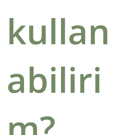
kullan
abiliri
m?