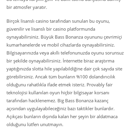
bir atmosfer yaratır.
Birçok lisanslı casino tarafından sunulan bu oyunu,
güvenilir ve lisanslı bir casino platformunda
oynayabilirsiniz. Büyük Bass Bonanza oyununu çevrimiçi
kumarhanelerde ve mobil cihazlarda oynayabilirsiniz.
Bilgisayarınızda veya akıllı telefonunuzda oyunu sorunsuz
bir şekilde oynayabilirsiniz. İnternette biraz araştırma
yaptığınızda slotta hile yapılabildiğine dair çok sayıda site
görebilirsiniz. Ancak tüm bunların %100 dolandırıcılık
olduğunu rahatlıkla ifade etmek isteriz. Provably fair
teknolojisi kullanılan oyun hiçbir bilgisayar korsanı
tarafından hacklenemez. Big Bass Bonanza kazanç
açısından uygulayabileceğiniz bazı taktikler bunlardır.
Açıkçası bunların dışında kalan her şeyin bir aldatmaca
olduğunu lütfen unutmayın.