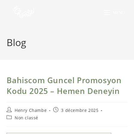
MENU
Blog
Bahiscom Guncel Promosyon
Kodu 2025 – Hemen Deneyin
Henry Chambe
3 décembre 2025
Non classé