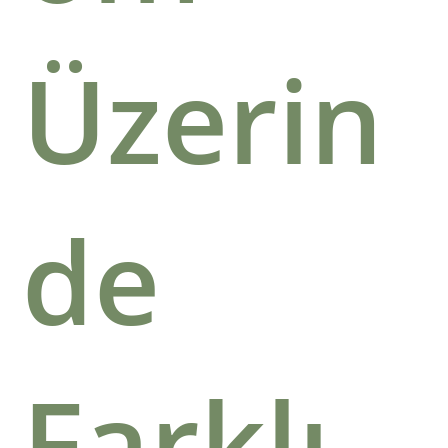
Üzerin
de
Farklı