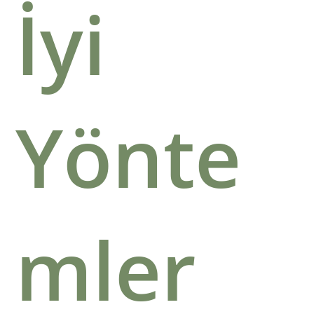
İyi
Yönte
mler