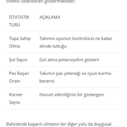
önemli istatistikleri göstermektedir:
İSTATISTIK
AÇIKLAMA
TÜRÜ
Topa Sahip
Takımın oyunun kontrolünü ne kadar
Olma
elinde tuttuğu
Şut Sayısı
Gol atma potansiyelini gösterir
Pas Başarı
Takımın pas yeteneği ve oyun kurma
Oranı
becerisi
Korner
Hücum etkinliğinin bir göstergesi
Sayısı
Bahislerde başarılı olmanın bir diğer yolu da duygusal