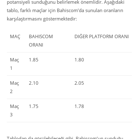
potansiyeli sunduğunu belirlemek önemlidir. Aşağıdaki
tablo, farklı maçlar için Bahiscom’da sunulan oranların
karşılaştırmasını göstermektedir:
MAÇ
BAHISCOM
DIĞER PLATFORM ORANI
ORANI
Maç
1.85
1.80
1
Maç
2.10
2.05
2
Maç
1.75
1.78
3
Tablodan da görülebileceği gibi, Bahiscom’un sunduğu