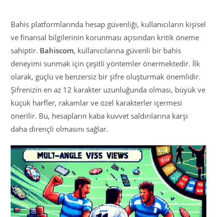
Bahis platformlarında hesap güvenliği, kullanıcıların kişisel
ve finansal bilgilerinin korunması açısından kritik öneme
sahiptir.
Bahiscom
, kullanıcılarına güvenli bir bahis
deneyimi sunmak için çeşitli yöntemler önermektedir. İlk
olarak, güçlü ve benzersiz bir şifre oluşturmak önemlidir.
Şifrenizin en az 12 karakter uzunluğunda olması, büyük ve
küçük harfler, rakamlar ve özel karakterler içermesi
önerilir. Bu, hesapların kaba kuvvet saldırılarına karşı
daha dirençli olmasını sağlar.