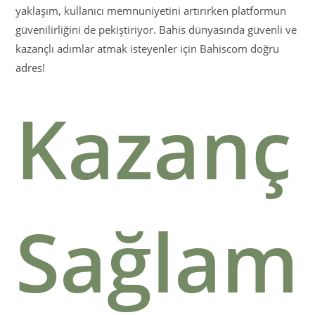
yaklaşım, kullanıcı memnuniyetini artırırken platformun
güvenilirliğini de pekiştiriyor. Bahis dünyasında güvenli ve
kazançlı adımlar atmak isteyenler için Bahiscom doğru
adres!
Kazanç
Sağlam