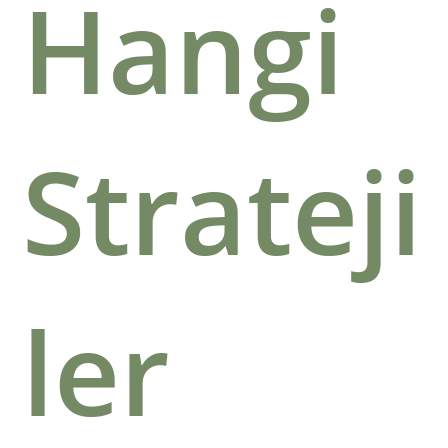
Hangi
Strateji
ler