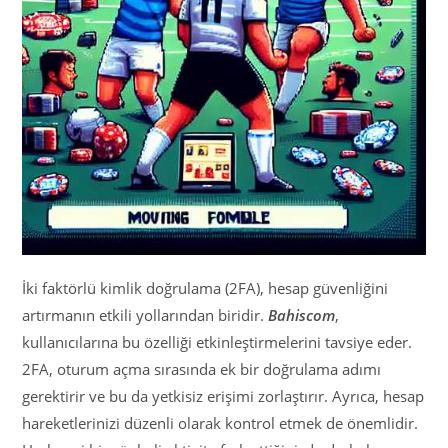
İki faktörlü kimlik doğrulama (2FA), hesap güvenliğini
artırmanın etkili yollarından biridir.
Bahiscom
,
kullanıcılarına bu özelliği etkinleştirmelerini tavsiye eder.
2FA, oturum açma sırasında ek bir doğrulama adımı
gerektirir ve bu da yetkisiz erişimi zorlaştırır. Ayrıca, hesap
hareketlerinizi düzenli olarak kontrol etmek de önemlidir.