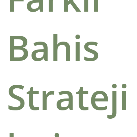
Bahis
Strateji