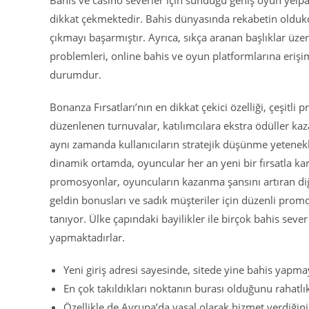
Bahis ve casino severler için sunduğu geniş oyun yelpaz
dikkat çekmektedir. Bahis dünyasında rekabetin olduk
çıkmayı başarmıştır. Ayrıca, sıkça aranan başlıklar üzer
problemleri, online bahis ve oyun platformlarına erişim
durumdur.
Bonanza Fırsatları’nın en dikkat çekici özelliği, çeşitl
düzenlenen turnuvalar, katılımcılara ekstra ödüller kaz
aynı zamanda kullanıcıların stratejik düşünme yetenekl
dinamik ortamda, oyuncular her an yeni bir fırsatla ka
promosyonlar, oyuncuların kazanma şansını artıran diğe
geldin bonusları ve sadık müşteriler için düzenli pro
tanıyor. Ülke çapındaki bayilikler ile birçok bahis sever
yapmaktadırlar.
Yeni giriş adresi sayesinde, sitede yine bahis yapmay
En çok takıldıkları noktanın burası olduğunu rahatlık
Özellikle de Avrupa’da yasal olarak hizmet verdiğin