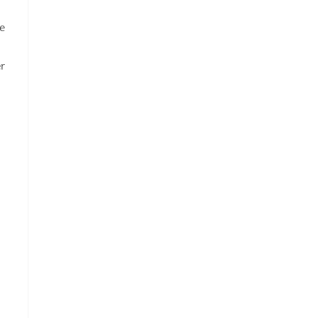
ne
er
: