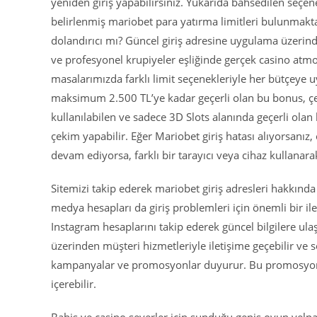
yeniden giriş yapabilirsiniz. Yukarıda bahsedilen seçe
belirlenmiş mariobet para yatırma limitleri bulunmaktad
dolandırıcı mı? Güncel giriş adresine uygulama üzerinde
ve profesyonel krupiyeler eşliğinde gerçek casino atmos
masalarımızda farklı limit seçenekleriyle her bütçeye
maksimum 2.500 TL’ye kadar geçerli olan bu bonus, çek
kullanılabilen ve sadece 3D Slots alanında geçerli ola
çekim yapabilir. Eğer Mariobet giriş hatası alıyorsanız
devam ediyorsa, farklı bir tarayıcı veya cihaz kullanara
Sitemizi takip ederek mariobet giriş adresleri hakkında 
medya hesapları da giriş problemleri için önemli bir il
Instagram hesaplarını takip ederek güncel bilgilere ulaş
üzerinden müşteri hizmetleriyle iletişime geçebilir ve so
kampanyalar ve promosyonlar duyurur. Bu promosyonlar,
içerebilir.