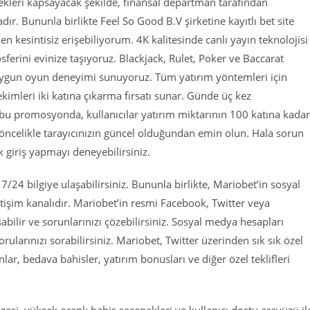
nekleri kapsayacak şekilde, finansal departman tarafından
ır. Bununla birlikte Feel So Good B.V şirketine kayıtlı bet site
n kesintisiz erişebiliyorum. 4K kalitesinde canlı yayın teknolojisi
ferini evinize taşıyoruz. Blackjack, Rulet, Poker ve Baccarat
 uygun oyun deneyimi sunuyoruz. Tüm yatırım yöntemleri için
imleri iki katına çıkarma fırsatı sunar. Günde üç kez
n bu promosyonda, kullanıcılar yatırım miktarının 100 katına kadar
, öncelikle tarayıcınızın güncel olduğundan emin olun. Hala sorun
k giriş yapmayı deneyebilirsiniz.
7/24 bilgiye ulaşabilirsiniz. Bununla birlikte, Mariobet’in sosyal
etişim kanalıdır. Mariobet’in resmi Facebook, Twitter veya
abilir ve sorunlarınızı çözebilirsiniz. Sosyal medya hesapları
rularınızı sorabilirsiniz. Mariobet, Twitter üzerinden sık sık özel
 bedava bahisler, yatırım bonusları ve diğer özel teklifleri