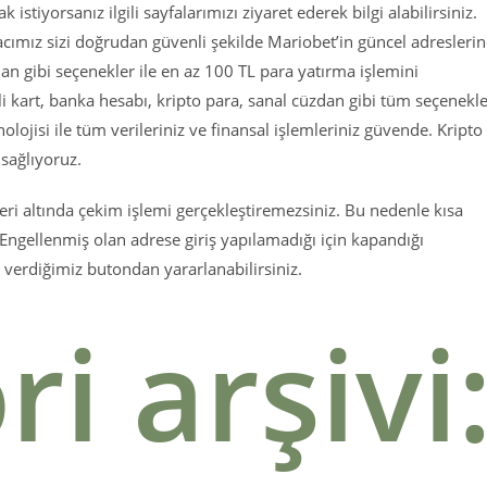
 istiyorsanız ilgili sayfalarımızı ziyaret ederek bilgi alabilirsiniz.
cımız sizi doğrudan güvenli şekilde Mariobet’in güncel adresleri
an gibi seçenekler ile en az 100 TL para yatırma işlemini
 kart, banka hesabı, kripto para, sanal cüzdan gibi tüm seçenekl
olojisi ile tüm verileriniz ve finansal işlemleriniz güvende. Kripto
sağlıyoruz.
tleri altında çekim işlemi gerçekleştiremezsiniz. Bu nedenle kısa
Engellenmiş olan adrese giriş yapılamadığı için kapandığı
n verdiğimiz butondan yararlanabilirsiniz.
i arşivi