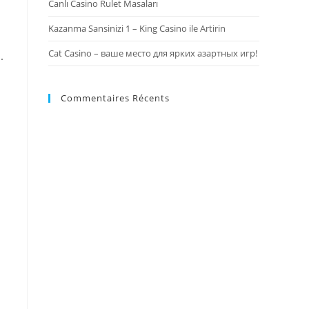
Canlı Casino Rulet Masaları
Kazanma Sansinizi 1 – King Casino ile Artirin
Cat Casino – ваше место для ярких азартных игр!
.
Commentaires Récents