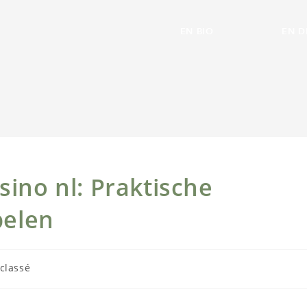
EN BIO
EN D
sino nl: Praktische
pelen
classé