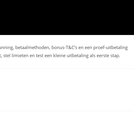
unning, betaalmethoden, bonus-T&C’s en een proef-uitbetaling
el limieten en test een kleine uitbetaling als eerste stap.