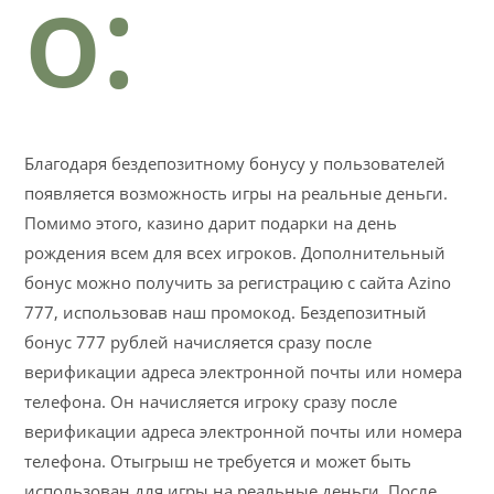
о:
Благодаря бездепозитному бонусу у пользователей
появляется возможность игры на реальные деньги.
Помимо этого, казино дарит подарки на день
рождения всем для всех игроков. Дополнительный
бонус можно получить за регистрацию с сайта Azino
777, использовав наш промокод. Бездепозитный
бонус 777 рублей начисляется сразу после
верификации адреса электронной почты или номера
телефона. Он начисляется игроку сразу после
верификации адреса электронной почты или номера
телефона. Отыгрыш не требуется и может быть
использован для игры на реальные деньги. После