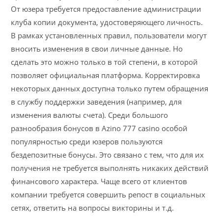
От юзера требуется предоставление администрации
клуба копии документа, удостоверяющего личность.
В рамках установленных правил, пользователи могут
вносить изменения в свои личные данные. Но
сделать это можно только в той степени, в которой
позволяет официальная платформа. Корректировка
некоторых данных доступна только путем обращения
в службу поддержки заведения (например, для
изменения валюты счета). Среди большого
разнообразия бонусов в Azino 777 casino особой
популярностью среди юзеров пользуются
бездепозитные бонусы. Это связано с тем, что для их
получения не требуется выполнять никаких действий
финансового характера. Чаще всего от клиентов
компании требуется совершить репост в социальных
сетях, ответить на вопросы викторины и т.д.