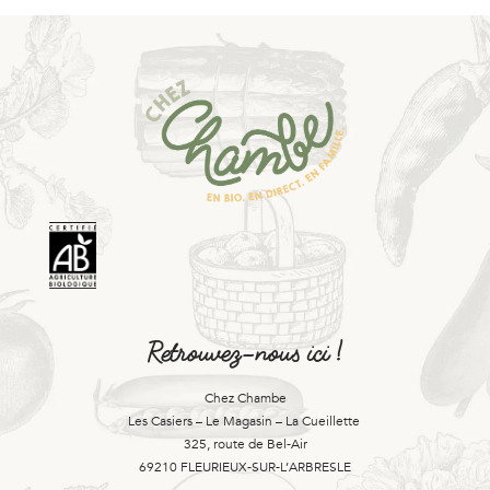
Retrouvez-nous ici !
Chez Chambe
Les Casiers – Le Magasin – La Cueillette
325, route de Bel-Air
69210 FLEURIEUX-SUR-L’ARBRESLE