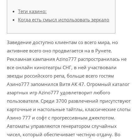
Теги казино:
Когда есть смысл использовать зеркало
Заведение доступно клиентам со всего мира, но
активнее всего оно продвигается на в Рунете.
Рекламная кампания Azino777 распространилась не
все онлайн кинотеатры СНГ, в ней участвовали
звезды российского репа, больше всего гостям
Азино777 запомнился Витя АК 47. Огромный каталог
азартных игр Azino777 удовлетворит любого
пользователя. Среди 3700 развлечений присутствуют
карточные и настольные тайтлы, классические слоты
Азино 777 и софт с прогрессивным джекпотом.
Автоматы управляются генератором случайных
чисел, который обеспечивает честную отдачу. Во