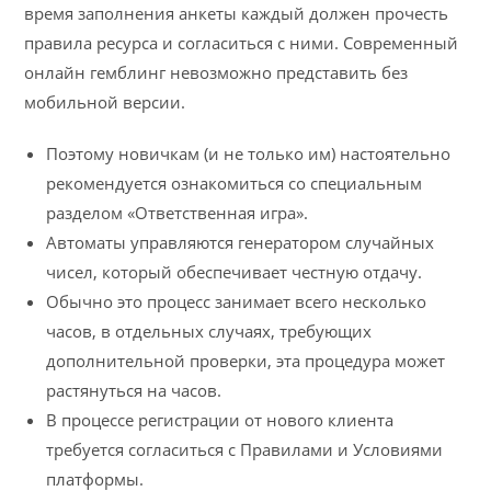
время заполнения анкеты каждый должен прочесть
правила ресурса и согласиться с ними. Современный
онлайн гемблинг невозможно представить без
мобильной версии.
Поэтому новичкам (и не только им) настоятельно
рекомендуется ознакомиться со специальным
разделом «Ответственная игра».
Автоматы управляются генератором случайных
чисел, который обеспечивает честную отдачу.
Обычно это процесс занимает всего несколько
часов, в отдельных случаях, требующих
дополнительной проверки, эта процедура может
растянуться на часов.
В процессе регистрации от нового клиента
требуется согласиться с Правилами и Условиями
платформы.