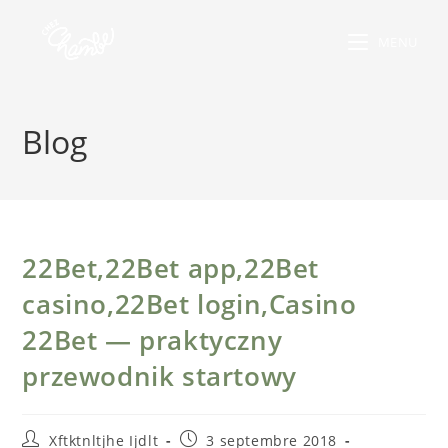
MENU
Blog
22Bet,22Bet app,22Bet
casino,22Bet login,Casino
22Bet — praktyczny
przewodnik startowy
Xftktnltjhe Ijdlt
3 septembre 2018