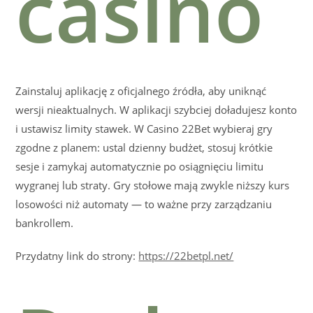
casino
Zainstaluj aplikację z oficjalnego źródła, aby uniknąć
wersji nieaktualnych. W aplikacji szybciej doładujesz konto
i ustawisz limity stawek. W Casino 22Bet wybieraj gry
zgodne z planem: ustal dzienny budżet, stosuj krótkie
sesje i zamykaj automatycznie po osiągnięciu limitu
wygranej lub straty. Gry stołowe mają zwykle niższy kurs
losowości niż automaty — to ważne przy zarządzaniu
bankrollem.
Przydatny link do strony:
https://22betpl.net/