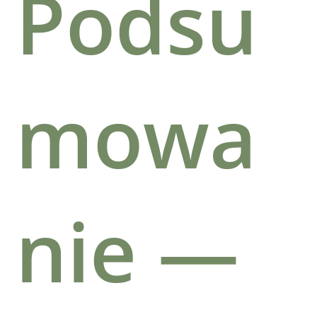
Podsu
mowa
nie —