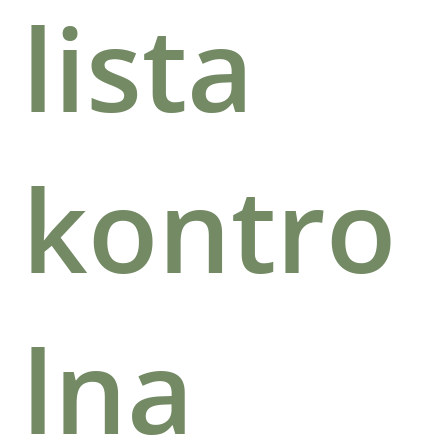
lista
kontro
lna