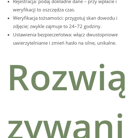
Rejestracja: podaj dokładne dane – przy wpłacie i
weryfikacji to oszczędza czas.
Weryfikacja tożsamości: przygotuj skan dowodu i
zdjęcie; zwykle zajmuje to 24–72 godziny.
Ustawienia bezpieczeństwa: włącz dwustopniowe
uwierzytelnianie i zmień hasło na silne, unikalne.
Rozwią
zywani