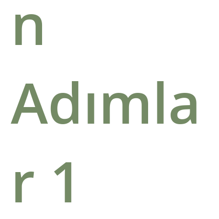
n
Adımla
r 1