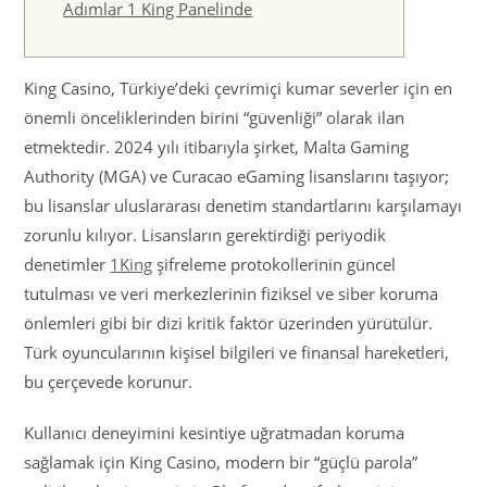
Adımlar 1 King Panelinde
King Casino, Türkiye’deki çevrimiçi kumar severler için en
önemli önceliklerinden birini “güvenliği” olarak ilan
etmektedir. 2024 yılı itibarıyla şirket, Malta Gaming
Authority (MGA) ve Curacao eGaming lisanslarını taşıyor;
bu lisanslar uluslararası denetim standartlarını karşılamayı
zorunlu kılıyor. Lisansların gerektirdiği periyodik
denetimler
1King
şifreleme protokollerinin güncel
tutulması ve veri merkezlerinin fiziksel ve siber koruma
önlemleri gibi bir dizi kritik faktör üzerinden yürütülür.
Türk oyuncularının kişisel bilgileri ve finansal hareketleri,
bu çerçevede korunur.
Kullanıcı deneyimini kesintiye uğratmadan koruma
sağlamak için King Casino, modern bir “güçlü parola”