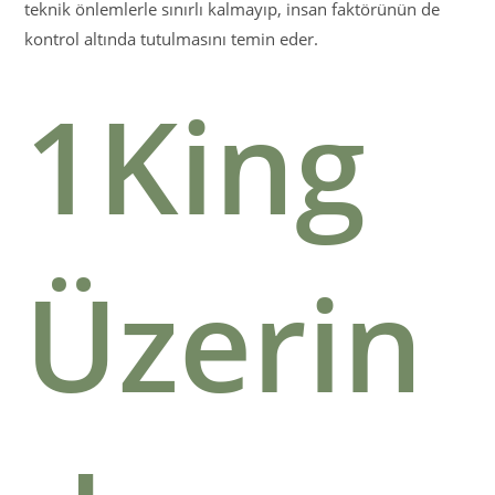
teknik önlemlerle sınırlı kalmayıp, insan faktörünün de
kontrol altında tutulmasını temin eder.
1King
Üzerin