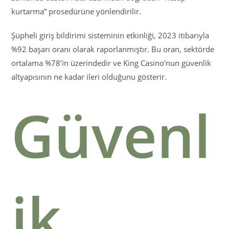
kurtarma” prosedürüne yönlendirilir.
Şüpheli giriş bildirimi sisteminin etkinliği, 2023 itibarıyla
%92 başarı oranı olarak raporlanmıştır. Bu oran, sektörde
ortalama %78’in üzerindedir ve King Casino’nun güvenlik
altyapısının ne kadar ileri olduğunu gösterir.
Güvenl
ik