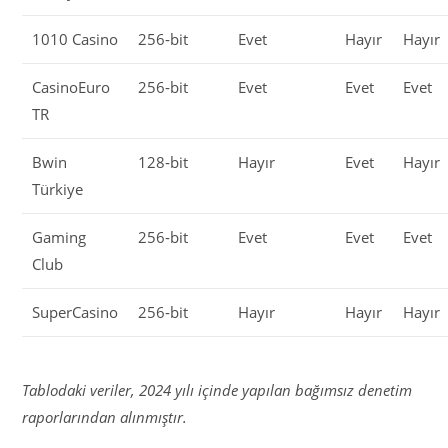
1010 Casino
256‑bit
Evet
Hayır
Hayır
CasinoEuro
256‑bit
Evet
Evet
Evet
TR
Bwin
128‑bit
Hayır
Evet
Hayır
Türkiye
Gaming
256‑bit
Evet
Evet
Evet
Club
SuperCasino
256‑bit
Hayır
Hayır
Hayır
Tablodaki veriler, 2024 yılı içinde yapılan bağımsız denetim
raporlarından alınmıştır.