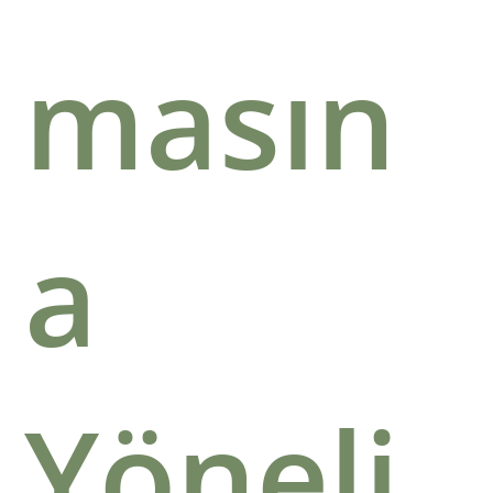
masın
a
Yöneli