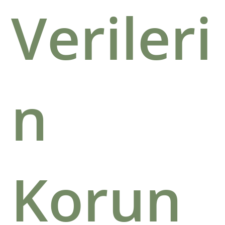
Verileri
n
Korun