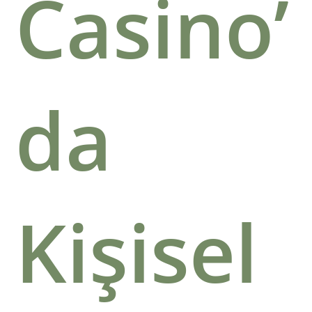
Casino’
da
Kişisel