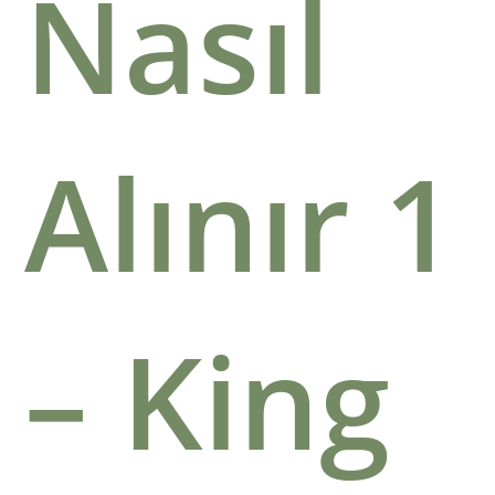
Nasıl
Alınır 1
– King