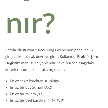
nır?
Parola oluşturma süreci, King Casino’nun paneline ilk
girişte aktif olarak devreye girer. Kullanıcı,
“Profil > Şifre
Değiştir”
menüsüne yönlendirilir ve burada aşağıdaki
kriterler otomatik olarak vurgulanır:
En az sekiz karakter uzunluğu
En az bir büyük harf (A‑Z)
En az bir rakam (0‑9)
En az bir özel karakter (!, @, #, $)