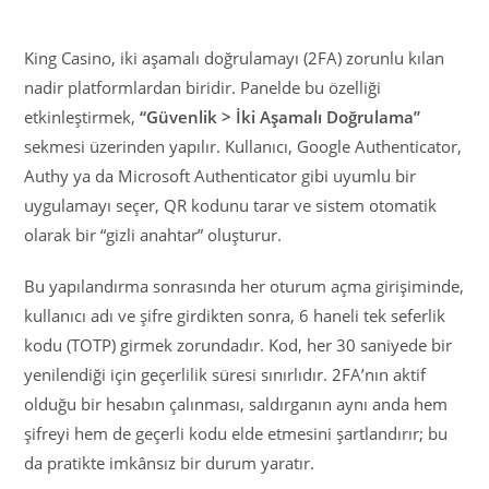
King Casino, iki aşamalı doğrulamayı (2FA) zorunlu kılan
nadir platformlardan biridir. Panelde bu özelliği
etkinleştirmek,
“Güvenlik > İki Aşamalı Doğrulama”
sekmesi üzerinden yapılır. Kullanıcı, Google Authenticator,
Authy ya da Microsoft Authenticator gibi uyumlu bir
uygulamayı seçer, QR kodunu tarar ve sistem otomatik
olarak bir “gizli anahtar” oluşturur.
Bu yapılandırma sonrasında her oturum açma girişiminde,
kullanıcı adı ve şifre girdikten sonra, 6 haneli tek seferlik
kodu (TOTP) girmek zorundadır. Kod, her 30 saniyede bir
yenilendiği için geçerlilik süresi sınırlıdır. 2FA’nın aktif
olduğu bir hesabın çalınması, saldırganın aynı anda hem
şifreyi hem de geçerli kodu elde etmesini şartlandırır; bu
da pratikte imkânsız bir durum yaratır.