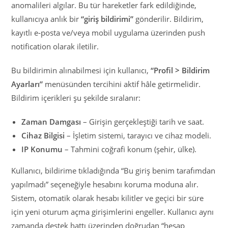
anomalileri algılar. Bu tür hareketler fark edildiğinde,
kullanıcıya anlık bir
“giriş bildirimi”
gönderilir. Bildirim,
kayıtlı e‑posta ve/veya mobil uygulama üzerinden push
notification olarak iletilir.
Bu bildirimin alınabilmesi için kullanıcı,
“Profil > Bildirim
Ayarları”
menüsünden tercihini aktif hâle getirmelidir.
Bildirim içerikleri şu şekilde sıralanır:
Zaman Damgası
– Girişin gerçekleştiği tarih ve saat.
Cihaz Bilgisi
– İşletim sistemi, tarayıcı ve cihaz modeli.
IP Konumu
– Tahmini coğrafi konum (şehir, ülke).
Kullanıcı, bildirime tıkladığında “Bu giriş benim tarafımdan
yapılmadı” seçeneğiyle hesabını koruma moduna alır.
Sistem, otomatik olarak hesabı kilitler ve geçici bir süre
için yeni oturum açma girişimlerini engeller. Kullanıcı aynı
zamanda destek hattı üzerinden doğrudan “hesap