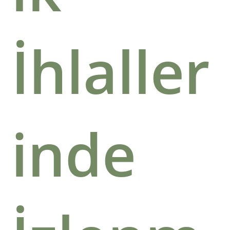
İhlaller
inde