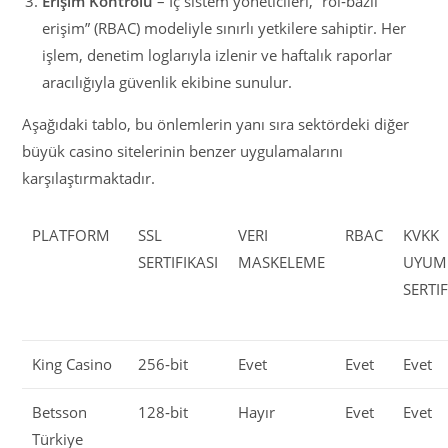
Erişim Kontrolü
– İç sistem yöneticileri, “rol‑bazlı
erişim” (RBAC) modeliyle sınırlı yetkilere sahiptir. Her
işlem, denetim loglarıyla izlenir ve haftalık raporlar
aracılığıyla güvenlik ekibine sunulur.
Aşağıdaki tablo, bu önlemlerin yanı sıra sektördeki diğer
büyük casino sitelerinin benzer uygulamalarını
karşılaştırmaktadır.
PLATFORM
SSL
VERI
RBAC
KVKK
SERTIFIKASI
MASKELEME
UYUM
SERTIF
King Casino
256‑bit
Evet
Evet
Evet
Betsson
128‑bit
Hayır
Evet
Evet
Türkiye