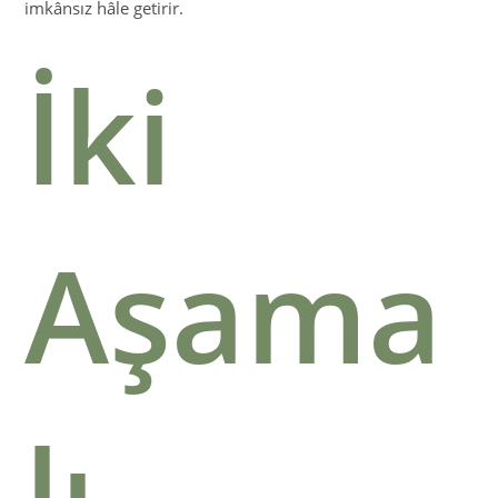
imkânsız hâle getirir.
İki
Aşama
lı