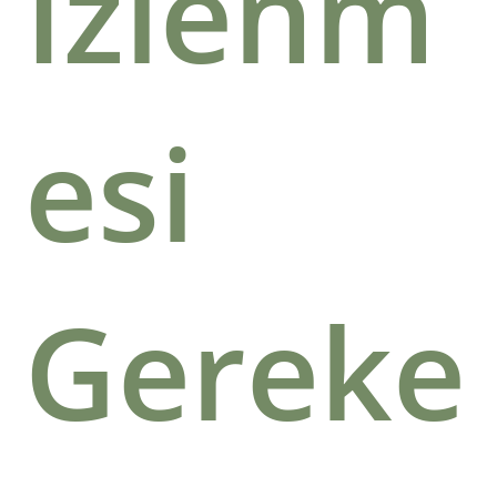
İzlenm
esi
Gereke