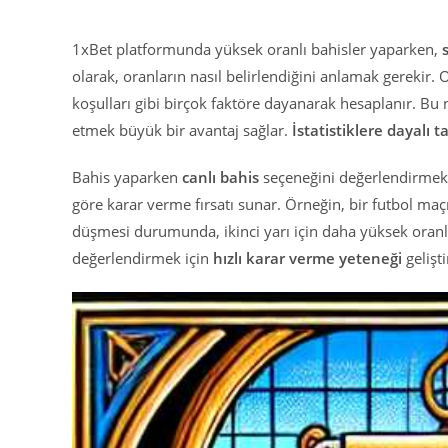
1xBet platformunda yüksek oranlı bahisler yaparken,
olarak, oranların nasıl belirlendiğini anlamak gerekir
koşulları gibi birçok faktöre dayanarak hesaplanır. Bu 
etmek büyük bir avantaj sağlar.
İstatistiklere dayalı 
Bahis yaparken
canlı bahis
seçeneğini değerlendirmek d
göre karar verme fırsatı sunar. Örneğin, bir futbol maç
düşmesi durumunda, ikinci yarı için daha yüksek oranl
değerlendirmek için
hızlı karar verme yeteneği
gelişt