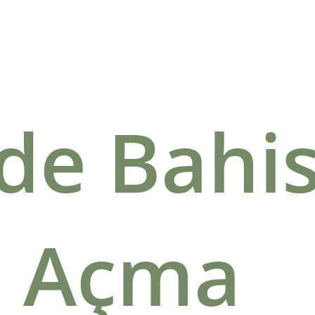
de Bahi
ı Açma