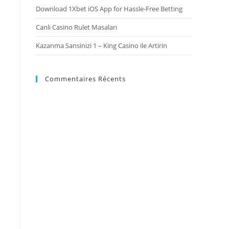
Download 1Xbet iOS App for Hassle-Free Betting
Canlı Casino Rulet Masaları
Kazanma Sansinizi 1 – King Casino ile Artirin
Commentaires Récents