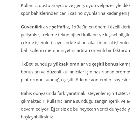
Kullanıcı dostu arayüzü ve geniş oyun yelpazesiyle dik
spor bahislerinden canlı casino oyunlarına kadar geniş b
Güvenilirlik
ve
şeffaflık
, 1xBet’in en önemli özellikler
gelişmiş şifreleme teknolojileri kullanır ve kişisel bil
çekme işlemleri sayesinde kullanıcılar finansal işlemleri
bahisçilerin memnuniyetini artıran önemli bir faktördü
1xBet, sunduğu
yüksek oranlar
ve
çeşitli bonus kam
bonusları ve düzenli kullanıcılar için hazırlanan promo
platformun sunduğu çeşitli ödeme yöntemleri sayesinde k
Bahis dünyasında fark yaratmak isteyenler için 1xBet, y
çıkmaktadır. Kullanıcılarına sunduğu zengin içerik ve 
devam ediyor. Eğer siz de bu heyecan verici dünyada y
başlayabilirsiniz.