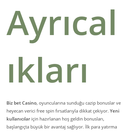
Ayrıcal
ıkları
Biz bet Casino
, oyuncularına sunduğu cazip bonuslar ve
heyecan verici free spin fırsatlarıyla dikkat çekiyor.
Yeni
kullanıcılar
için hazırlanan hoş geldin bonusları,
başlangıçta büyük bir avantaj sağlıyor. İlk para yatırma