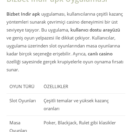
Bizbet Indir apk
uygulaması, kullanıcılarına çeşitli kazanç
yöntemleri sunarak çevrimiçi casino deneyimini bir üst
seviyeye taşıyor. Bu uygulama,
kullanıcı dostu arayüzü
ve geniş oyun yelpazesi ile dikkat çekiyor. Kullanıcılar,
uygulama üzerinden slot oyunlarından masa oyunlarına
kadar birçok seçeneğe erişebilir. Ayrıca,
canlı casino
özelliği sayesinde gerçek krupiyelerle oyun oynama fırsatı
sunar.
OYUN TÜRÜ
ÖZELLIKLER
Slot Oyunları
Çeşitli temalar ve yüksek kazanç
oranları
Masa
Poker, Blackjack, Rulet gibi klasikler
Oyunları