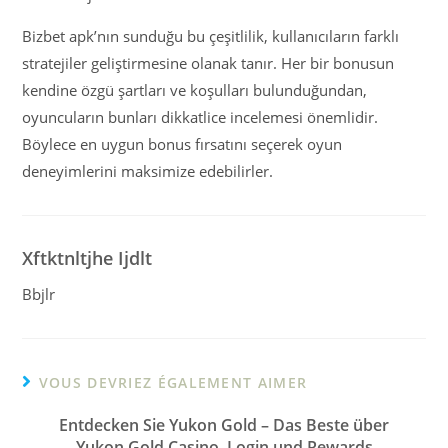
Bizbet apk’nın sunduğu bu çeşitlilik, kullanıcıların farklı
stratejiler geliştirmesine olanak tanır. Her bir bonusun
kendine özgü şartları ve koşulları bulunduğundan,
oyuncuların bunları dikkatlice incelemesi önemlidir.
Böylece en uygun bonus fırsatını seçerek oyun
deneyimlerini maksimize edebilirler.
Xftktnltjhe Ijdlt
Bbjlr
VOUS DEVRIEZ ÉGALEMENT AIMER
Entdecken Sie Yukon Gold – Das Beste über
Yukon Gold Casino, Login und Rewards