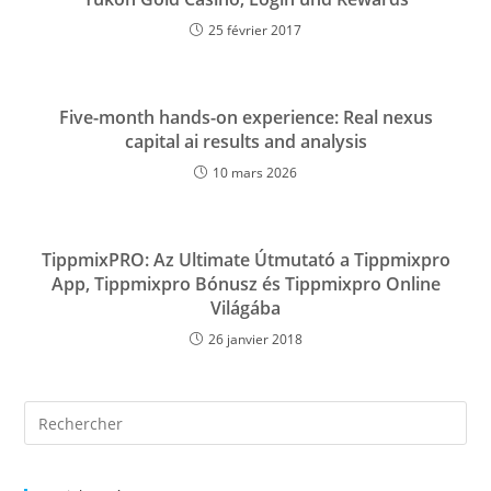
25 février 2017
Five-month hands-on experience: Real nexus
capital ai results and analysis
10 mars 2026
TippmixPRO: Az Ultimate Útmutató a Tippmixpro
App, Tippmixpro Bónusz és Tippmixpro Online
Világába
26 janvier 2018