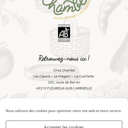
Retrouvez-nous ici !
Chez Chambe
Les Casiers – Le Magasin – La Cueillette
325, route de Bel-Air
69210 FLEURIEUX-SUR-L’ARBRESLE
Contactez-nous là !
Nous utilisons des cookies pour optimiser notre site web et notre service.
Accepter les cookies