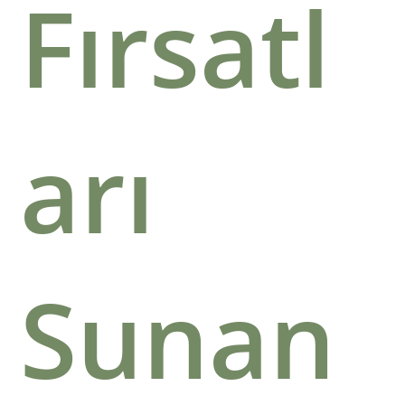
Fırsatl
arı
Sunan