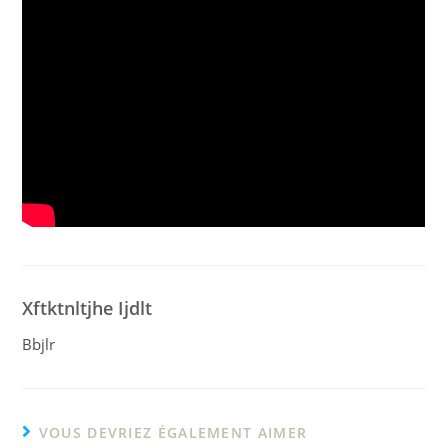
Xftktnltjhe Ijdlt
Bbjlr
VOUS DEVRIEZ ÉGALEMENT AIMER