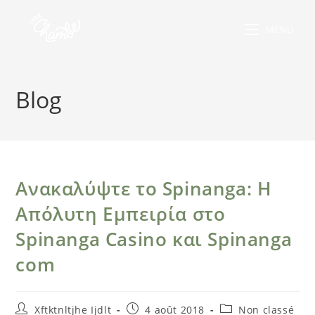
MENU
Blog
Ανακαλύψτε το Spinanga: Η
Απόλυτη Εμπειρία στο
Spinanga Casino και Spinanga
com
Xftktnltjhe Ijdlt
4 août 2018
Non classé