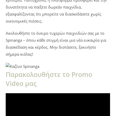
εμπειρία. Ταυτόχρονα, η πλατφόρμα προσφέρει και την
δυνατότητα να παίξετε δωρεάν παιχνίδια,
εξασφαλίζοντας ότι μπορείτε να διασκεδάσετε χωρίς
οικονομικές πιέσεις.
Ακολουθήστε το όνειρο τυχερών παιχνιδιών σας με το
Spinanga – όπου κάθε στιγμή είναι μια νέα ευκαιρία για
διασκέδαση και κέρδος. Μην διστάσετε, ξεκινήστε
σήμερα κιόλας!
Παρακολουθήστε το Promo
Video μας