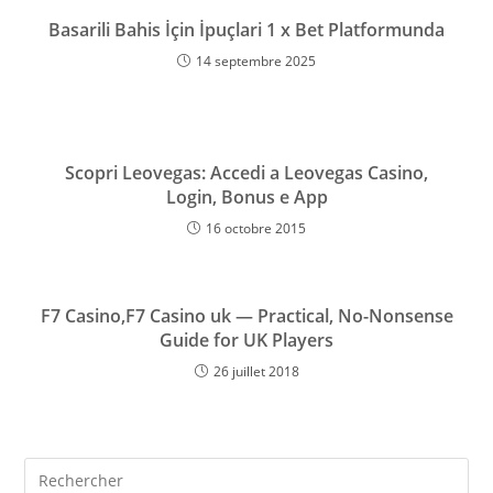
Basarili Bahis İçin İpuçlari 1 x Bet Platformunda
14 septembre 2025
Scopri Leovegas: Accedi a Leovegas Casino,
Login, Bonus e App
16 octobre 2015
F7 Casino,F7 Casino uk — Practical, No-Nonsense
Guide for UK Players
26 juillet 2018