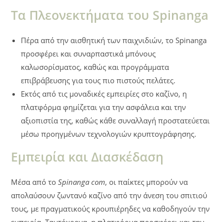
Τα Πλεονεκτήματα του Spinanga
Πέρα από την αισθητική των παιχνιδιών, το Spinanga
προσφέρει και συναρπαστικά μπόνους
καλωσορίσματος, καθώς και προγράμματα
επιβράβευσης για τους πιο πιστούς πελάτες.
Εκτός από τις μοναδικές εμπειρίες στο καζίνο, η
πλατφόρμα φημίζεται για την ασφάλεια και την
αξιοπιστία της, καθώς κάθε συναλλαγή προστατεύεται
μέσω προηγμένων τεχνολογιών κρυπτογράφησης.
Εμπειρία και Διασκέδαση
Μέσα από το
Spinanga com
, οι παίκτες μπορούν να
απολαύσουν ζωντανό καζίνο από την άνεση του σπιτιού
τους, με πραγματικούς κρουπιέρηδες να καθοδηγούν την